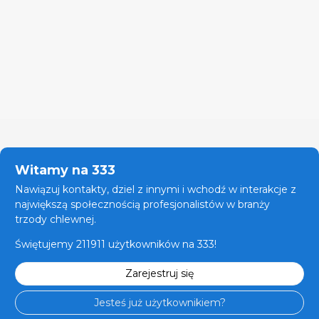
Witamy na 333
Nawiązuj kontakty, dziel z innymi i wchodź w interakcje z
największą społecznością profesjonalistów w branży
trzody chlewnej.
Świętujemy 211911 użytkowników na 333!
Zarejestruj się
Jesteś już użytkownikiem?