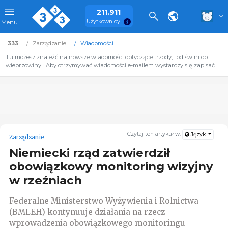
211.911
Użytkownicy
Menu
333
Zarządzanie
Wiadomości
Tu możesz znaleźć najnowsze wiadomości dotyczące trzody, "od świni do
wieprzowiny". Aby otrzymywać wiadomości e-mailem wystarczy się zapisać.
Czytaj ten artykuł w:
Język
Zarządzanie
Niemiecki rząd zatwierdził
obowiązkowy monitoring wizyjny
w rzeźniach
Federalne Ministerstwo Wyżywienia i Rolnictwa
(BMLEH) kontynuuje działania na rzecz
wprowadzenia obowiązkowego monitoringu