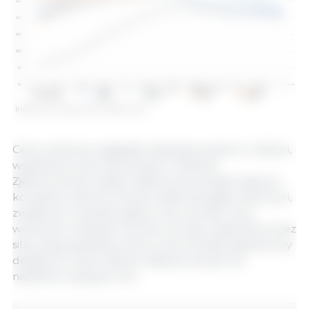
Indeks cen mięsa FAO. Źródło: FAO.
Ceny wołowiny osiągnęły najwyższy poziom w historii,
wspierane przez silny popyt w Stanach
Zjednoczonych, gdzie ograniczona podaż krajowa i
korzystna różnica cenowa nadal sprzyjały importowi,
zwłaszcza z Australii, gdzie ceny wzrosły. Ceny
wołowiny w Brazylii również wzrosły, wspierane przez
silny popyt globalny, który zrównoważył ograniczony
dostęp do rynku Stanów Zjednoczonych po
nałożeniu wyższych ceł.