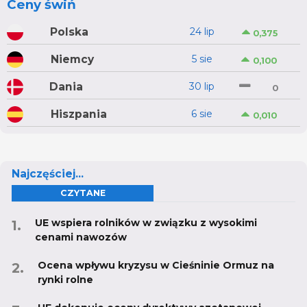
Ceny świń
Polska
24 lip
0,375
Niemcy
5 sie
0,100
Dania
30 lip
0
Hiszpania
6 sie
0,010
Najczęściej...
CZYTANE
UE wspiera rolników w związku z wysokimi
cenami nawozów
Ocena wpływu kryzysu w Cieśninie Ormuz na
rynki rolne