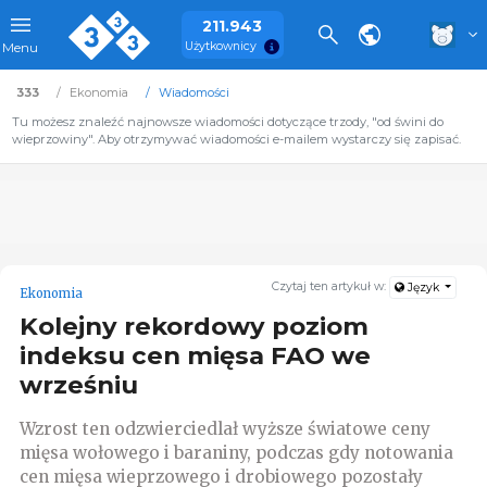
211.943
Użytkownicy
Menu
333
Ekonomia
Wiadomości
Tu możesz znaleźć najnowsze wiadomości dotyczące trzody, "od świni do
wieprzowiny". Aby otrzymywać wiadomości e-mailem wystarczy się zapisać.
Czytaj ten artykuł w:
Język
Ekonomia
Kolejny rekordowy poziom
indeksu cen mięsa FAO we
wrześniu
Wzrost ten odzwierciedlał wyższe światowe ceny
mięsa wołowego i baraniny, podczas gdy notowania
cen mięsa wieprzowego i drobiowego pozostały