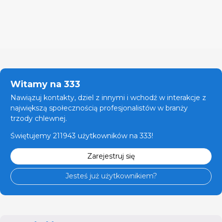
Witamy na 333
Nawiązuj kontakty, dziel z innymi i wchodź w interakcje z
największą społecznością profesjonalistów w branży
trzody chlewnej.
Świętujemy 211943 użytkowników na 333!
Zarejestruj się
Jesteś już użytkownikiem?