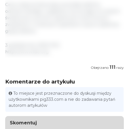
Ceny mięsa drobiowego pozostały stabilne,
odzwierciedlając względną równowagę na rynkach
światowych, pomimo ograniczeń importowych
związanych z lokalnymi ogniskami wysoce zjadliwej
grypy ptaków.
3 październik, 2025/ FAO.
https://www.fao.org
111
Obejrzano
razy
Komentarze do artykułu
To miejsce jest przeznaczone do dyskusji między
użytkownikami pig333.com a nie do zadawania pytań
autorom artykułów
Skomentuj