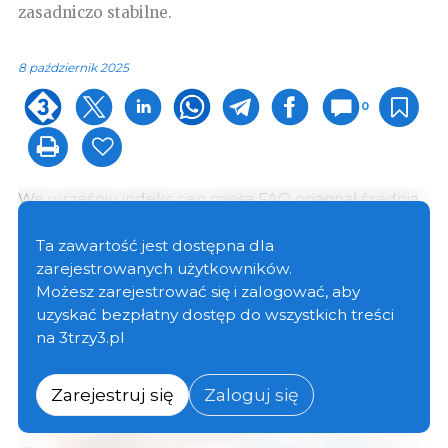
zasadniczo stabilne.
8 październik 2025
0
We wrześniu indeks cen mięsa FAO osiągnął średnią
wartość 127,8 punktów, co stanowi wzrost o 0,9
punktu (0,7%) w stosunku do skorygowanego
Ta zawartość jest dostępna dla
poziomu z sierpnia i o 7,9 punktu (6,6%) w stosunku
zarejestrowanych użytkowników.
do poziomu sprzed roku, osiągając nowy rekordowy
Możesz zarejestrować się i zalogować, aby
poziom.
uzyskać bezpłatny dostęp do wszystkich treści
na 3trzy3.pl
Zarejestruj się
Zaloguj się