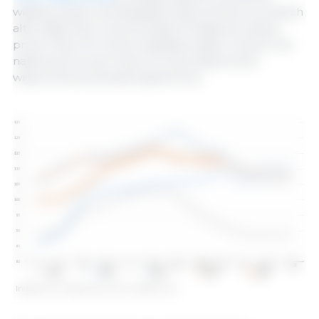
większy popyt na brazylijską wieprzowinę na rynkach
alternatywnych zrównoważył zmniejszony zakup
przez Chiny. W Unii Europejskiej wpływ nowych ceł
nałożonych przez Chiny na ceny eksportowe
wieprzowiny pozostał ograniczony.
Indeks cen wieprzowiny FAO. Źródło: FAO.