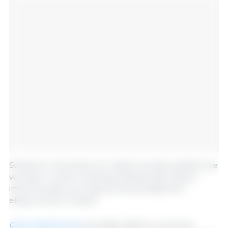
Światowe notowania cen mięsa owczego gwałtownie
wzrosły w wyniku solidnego globalnego popytu
importowego przy ograniczonej dostępności
eksportowej z Oceanii.
Ceny wieprzowiny
pozostały stabilne, ponieważ