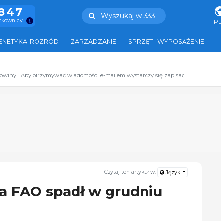
.847
Wyszukaj w 333
ytkownicy
P
ENETYKA-ROZRÓD
ZARZĄDZANIE
SPRZĘT I WYPOSAŻENIE
zowiny". Aby otrzymywać wiadomości e-mailem wystarczy się zapisać.
Czytaj ten artykuł w:
Język
a FAO spadł w grudniu