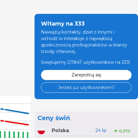
Witamy na 333
Nawiązuj kontakty, dziel z innymi i
wchodź w interakcje z największą
społecznością profesjonalistów w branży
trzody chlewnej.
Świętujemy 211847 użytkowników na 333!
Zarejestruj się
Jesteś już użytkownikiem?
Ceny świń
Polska
24 lip
0,375