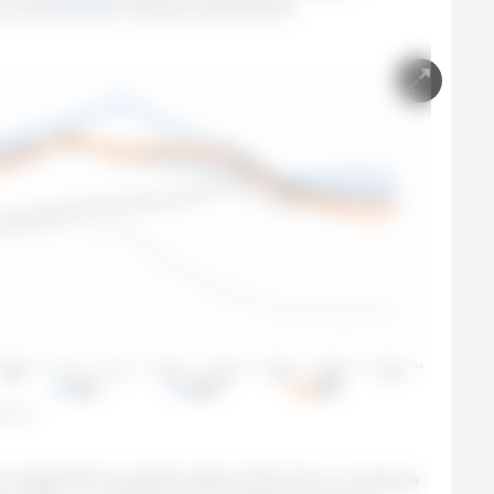
przy stłumionym popycie globalnym.
: FAO.
 mięsa FAO wyniósł średnio 123,2 pkt, co oznacza