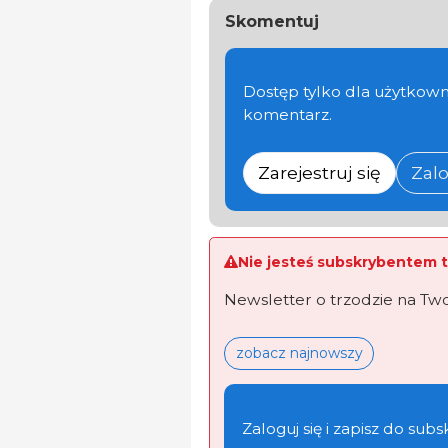
Skomentuj
Dostęp tylko dla użytkown
komentarz.
Zarejestruj się
Zalo
Nie jesteś subskrybentem t
Newsletter o trzodzie na Tw
zobacz najnowszy
Zaloguj się i zapisz do subs