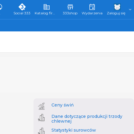
L
Social 333
Katalog firm 333
333shop
Wydarzenia
Zaloguj się
Ceny świń
Dane dotyczące produkcji trzody
chlewnej
Statystyki surowców