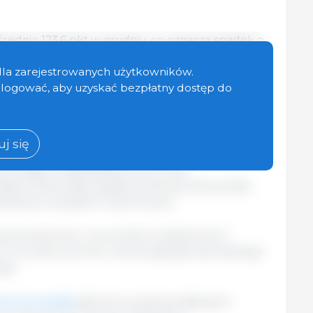
średnio 123,6 pkt w grudniu, co oznacza spadek o
 skorygowaną wartością z listopada, ale
o 4,1 pkt (3,4%) wyższy niż rok wcześniej. Ceny
dla zarejestrowanych użytkowników.
ach mięsa, przy czym największe spadki
zalogować, aby uzyskać bezpłatny dostęp do
a wołowego i drobiowego.
l
ołowego odzwierciedlały słabsze notowania w
j się
 warunki skłoniły do redukcji stad, zwiększając
ywierając presję spadkową na ceny.
ęsa drobiowego spadły, ponieważ duża podaż
globalnym popytem importowym.
się nieznacznie w warunkach zwiększonych
h na rynek, pomimo utrzymującego się solidnego
go.
acznie spadły
, głównie za sprawą słabszych