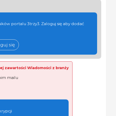
ików portalu 3trzy3. Zaloguj się aby dodać
guj się
ej zawartości Wiadomości z branży
oim mailu
krypcji