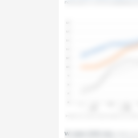
notowań w Unii Europejskiej, 
Indeks cen mięsa wieprzowego FAO. Źródło
W całym 2025 roku
indeks cen