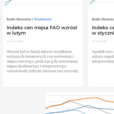
Rynki-Ekonomia
Wiadomości
Rynki-Ekonom
Indeks cen mięsa FAO wzrósł
Indeks c
w lutym
w styczn
17-mar-2026
12-lut-2026
Wzrost był w dużej mierze wynikiem
Spadek ten 
wyższych światowych cen wołowiny i
niższe mię
mięsa owczego, podczas gdy notowania
wieprzowiny
mięsa drobiowego i wieprzowego
odnotowały jedynie nieznaczne wzrosty.