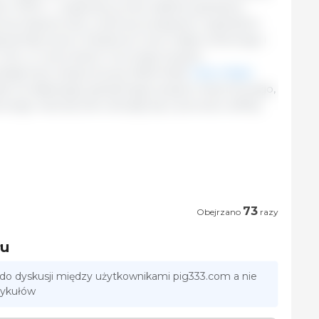
em 2024 r., wspierany przez stabilny globalny
oną niepewność rynkową związaną z ogniskami
geopolitycznymi. Światowe ceny mięsa wołowego i
o roku, w warunkach mocnego popytu
ostępności eksportowej. Natomiast
ceny mięsa
kało ze słabszego globalnego popytu importowego,
wego nieznacznie obniżyły się z powodu obfitej
73
Obejrzano
razy
łu
 do dyskusji między użytkownikami pig333.com a nie
tykułów