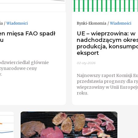
ia
Wiadomości
Rynki-Ekonomia
Wiadomości
en mięsa FAO spadł
UE – wieprzowina: w
iu
nadchodzącym okresi
produkcja, konsumpcj
eksport
odzwierciedlał głównie
02-sty-2026
dzynarodowe ceny
.
Najnowszy raport Komisji Eu
przedstawia prognozy dla r
wieprzowiny w Unii Europejs
roku.