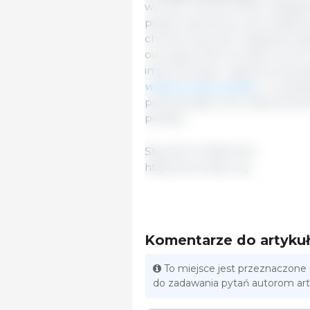
wzrost o 6,0 pkt (5,1%) względ
popyt importowy oraz zwiększ
chorób zwierząt i napięciami 
owczego silnie wzrosły rok d
importowego i ograniczonej d
wieprzowego spadły
, co wyni
podczas gdy ceny mięsa drobio
podaży.
Styczeń 9, 2026/ FAO.
https://www.fao.org
Komentarze do artyku
To miejsce jest przeznaczone
do zadawania pytań autorom ar