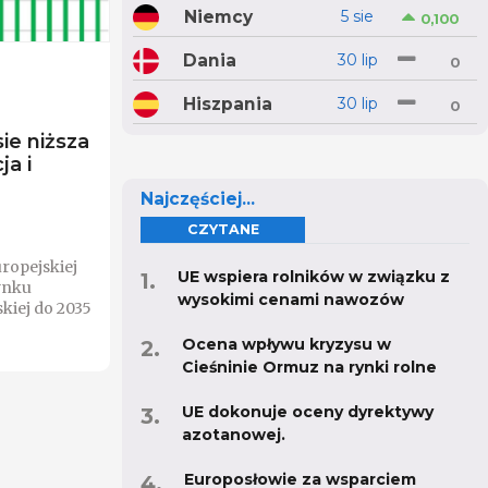
Niemcy
5 sie
0,100
Dania
30 lip
0
Hiszpania
30 lip
0
e niższa
a i
Najczęściej...
CZYTANE
ropejskiej
UE wspiera rolników w związku z
ynku
wysokimi cenami nawozów
kiej do 2035
Ocena wpływu kryzysu w
Cieśninie Ormuz na rynki rolne
UE dokonuje oceny dyrektywy
azotanowej.
Europosłowie za wsparciem