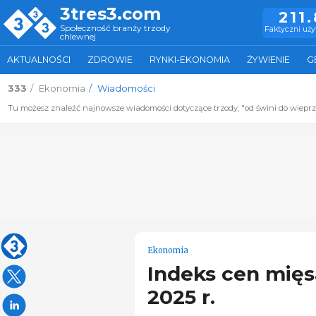
3tres3.com
211
Społeczność branży trzody
Faktyczni uż
chlewnej
AKTUALNOŚCI
ZDROWIE
RYNKI-EKONOMIA
ŻYWIENIE
G
333
Ekonomia
Wiadomości
Tu możesz znaleźć najnowsze wiadomości dotyczące trzody, "od świni do wiepr
Ekonomia
Indeks cen mięs
2025 r.