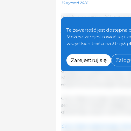
16 styczeń 2026
Indeks cen mięsa FAO wyniósł 
1,7 pkt (1,3%) w porównaniu ze
jednocześnie poziom nadal był 
Ta zawartość jest dostępna 
spadły we wszystkich kategori
Możesz zarejestrować się i 
odnotowano w przypadku mięs
wszystkich treści na 3trzy3.p
Niższe światowe ceny mięsa w
Zarejestruj się
Zalogu
Australii, gdzie sezonowo suche
dostępność bydła do uboju i w
Międzynarodowe notowania mi
eksportowa przeważyła nad 
Ceny mięsa owczego obniżyły 
sezonowych dostaw trafiającyc
globalnego popytu importowe
Ceny mięsa wieprzowego niezn