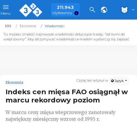
211.943
Użytkownicy
Menu
333
Ekonomia
Wiadomości
Tu możesz znaleźć najnowsze wiadomości dotyczące trzody, "od świni do
wieprzowiny". Aby otrzymywać wiadomości e-mailem wystarczy się zapisać.
Czytaj ten artykuł w:
Język
Ekonomia
Indeks cen mięsa FAO osiągnął w
marcu rekordowy poziom
W marcu ceny mięsa wieprzowego zanotowały
największy miesięczny wzrost od 1995 r.