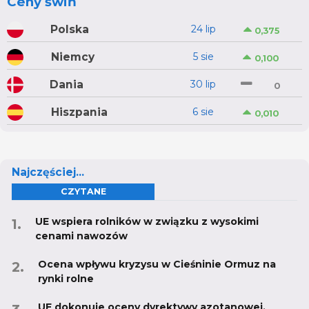
Ceny świń
Polska
24 lip
0,375
Niemcy
5 sie
0,100
Dania
30 lip
0
Hiszpania
6 sie
0,010
Najczęściej...
CZYTANE
UE wspiera rolników w związku z wysokimi
cenami nawozów
Ocena wpływu kryzysu w Cieśninie Ormuz na
rynki rolne
UE dokonuje oceny dyrektywy azotanowej.