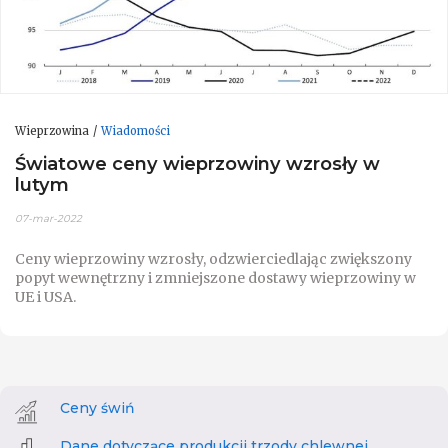
Wieprzowina
Wiadomości
Światowe ceny wieprzowiny wzrosły w
lutym
07-mar-2022
Ceny wieprzowiny wzrosły, odzwierciedlając zwiększony
popyt wewnętrzny i zmniejszone dostawy wieprzowiny w
UE i USA.
Ceny świń
Dane dotyczące produkcji trzody chlewnej