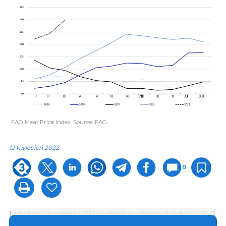
FAO Meat Price Index. Source: FAO.
12 kwiecień 2022
0
Indeks cen mięsa FAO wyniósł w marcu średnio 120,0
punktów i wzrósł o 5,5 punktów (4,8%) w stosunku