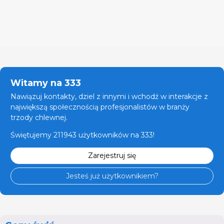
Witamy na 333
Nawiązuj kontakty, dziel z innymi i wchodź w interakcje z
największą społecznością profesjonalistów w branży
trzody chlewnej.
Świętujemy 211943 użytkowników na 333!
Zarejestruj się
Jesteś już użytkownikiem?