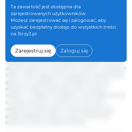
do lutego, osiągając również najwyższy poziom w
Ta zawartość jest dostępna dla
historii.
W marcu ceny wieprzowiny odnotowały
zarejestrowanych użytkowników.
największy miesięczny wzrost od 1995 r.
, do czego
Możesz zarejestrować się i zalogować, aby
przyczyniły się niedobory w podaży świń
uzyskać bezpłatny dostęp do wszystkich treści
przeznaczonych do uboju w Europie Zachodniej oraz
na 3trzy3.pl
gwałtowny wzrost popytu wewnętrznego w związku
ze zbliżającymi się świętami wielkanocnymi.
Zarejestruj się
Zaloguj się
Międzynarodowe ceny mięsa drobiowego umocniły
się pod wpływem zmniejszonych dostaw z wiodących
krajów eksportujących po wystąpieniu ognisk ptasiej
grypy, na co dodatkowo wpłynęła niemożność
eksportu mięsa drobiowego przez Ukrainę w
związku z trwającym konfliktem. Ceny bydła również
wzrosły, ponieważ w niektórych kluczowych
regionach produkcyjnych utrzymywała się niska
podaż bydła gotowego do uboju, podczas gdy
światowy popyt pozostawał solidny.