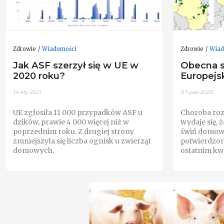
Zdrowie
Wiadomości
Zdrowie
Wiad
Jak ASF szerzył się w UE w
Obecna s
2020 roku?
Europejsk
14-sty-2021
07-paź-2020
UE zgłosiła 11 000 przypadków ASF u
Choroba rozp
dzików, prawie 4 000 więcej niż w
wydaje się, 
poprzednim roku. Z drugiej strony
świń domowy
zmniejszyła się liczba ognisk u zwierząt
potwierdzon
domowych.
ostatnim kwa