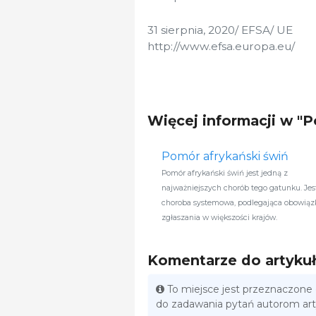
31 sierpnia, 2020/ EFSA/ UE
http://www.efsa.europa.eu/
Więcej informacji w "
Pomór afrykański świń
Pomór afrykański świń jest jedną z
najważniejszych chorób tego gatunku. Jest
choroba systemowa, podlegająca obowiąz
zgłaszania w większości krajów.
Komentarze do artyku
To miejsce jest przeznaczone
do zadawania pytań autorom ar