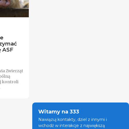
ne
rzymać
ę ASF
ia Zwierząt
pólną
j kontroli
.
Witamy na 333
Nawiązuj kontakty, dziel z innymi i
wchodź w interakcje z największą