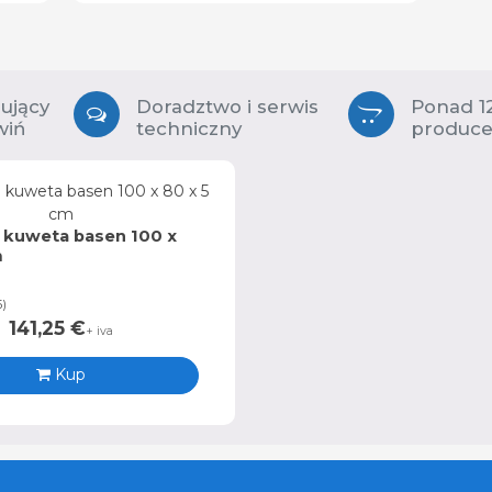
zujący
Doradztwo i serwis
Ponad 1
wiń
techniczny
produc
kuweta basen 100 x
m
5
)
141,25
€
+ iva
Kup