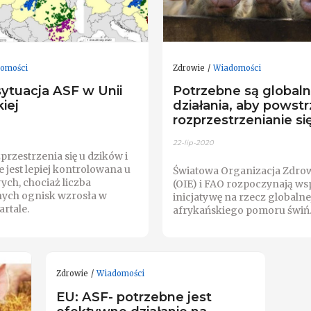
omości
Zdrowie
Wiadomości
ytuacja ASF w Unii
Potrzebne są global
iej
działania, aby powst
rozprzestrzenianie si
22-lip-2020
rzestrzenia się u dzików i
że jest lepiej kontrolowana u
Światowa Organizacja Zdrow
ch, chociaż liczba
(OIE) i FAO rozpoczynają ws
ych ognisk wzrosła w
inicjatywę na rzecz globalne
rtale.
afrykańskiego pomoru świń
Zdrowie
Wiadomości
EU: ASF- potrzebne jest