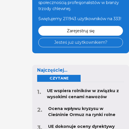
społecznością profesjonalistów w branży
trzody chlewnej.
Świętujemy 211943 użytkowników na 333!
Zarejestruj się
Jesteś już użytkownikiem?
Najczęściej...
CZYTANE
UE wspiera rolników w związku z
wysokimi cenami nawozów
Ocena wpływu kryzysu w
Cieśninie Ormuz na rynki rolne
UE dokonuje oceny dyrektywy