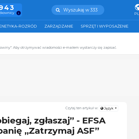
.943
Wyszukaj w 333
ytkownicy
P
ENETYKA-ROZRÓD
ZARZĄDZANIE
SPRZĘT I WYPOSAŻENIE
zowiny". Aby otrzymywać wiadomości e-mailem wystarczy się zapisać.
Czytaj ten artykuł w:
Język
iegaj, zgłaszaj” - EFSA
anię „Zatrzymaj ASF”