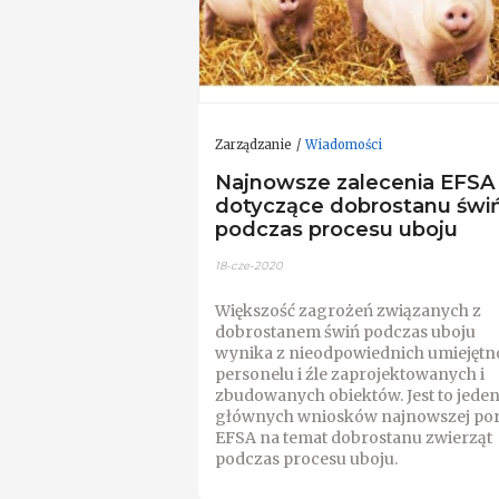
Zarządzanie
Wiadomości
Najnowsze zalecenia EFSA
dotyczące dobrostanu świ
podczas procesu uboju
18-cze-2020
Większość zagrożeń związanych z
dobrostanem świń podczas uboju
wynika z nieodpowiednich umiejętn
personelu i źle zaprojektowanych i
zbudowanych obiektów. Jest to jeden
głównych wniosków najnowszej po
EFSA na temat dobrostanu zwierząt
podczas procesu uboju.