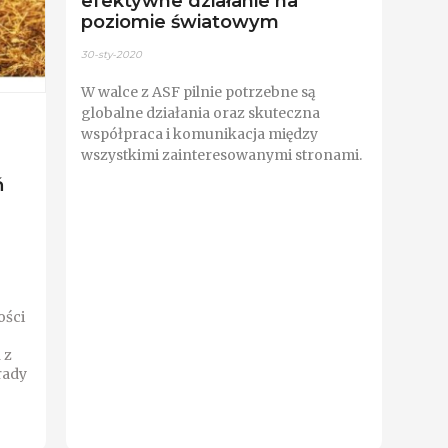
efektywne działanie na
poziomie światowym
30-sty-2020
W walce z ASF pilnie potrzebne są
globalne działania oraz skuteczna
współpraca i komunikacja między
wszystkimi zainteresowanymi stronami.
ń
ości
 z
rady