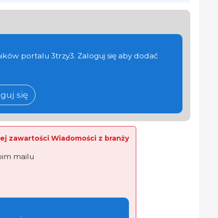
ików portalu 3trzy3. Zaloguj się aby dodać
guj się
ej zawartości Wiadomości z branży
oim mailu