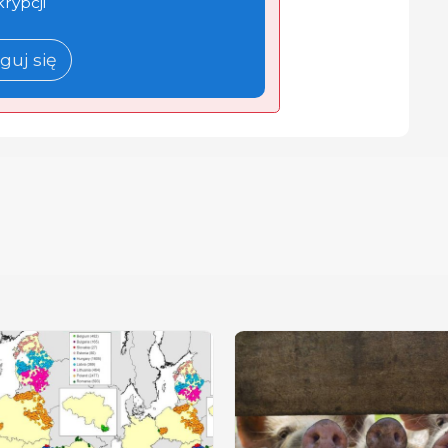
krypcji
guj się