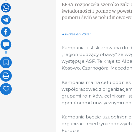
EFSA rozpoczęła szeroko zakr
świadomości i pomoc w powstr
pomoru świń w południowo-ws
4 wrzesień 2020
Kampania jest skierowana do d
0
„region budzący obawy” ze wzg
występuje ASF. Te kraje to Alb
Kosowo, Czarnogóra, Macedonia
Kampania ma na celu podniesi
współpracować z organizacjami
grupami rolników, celnikami, s
operatorami turystycznymi i p
Kampania będzie uzupełnieniem
organizacji międzynarodowych
Europie.