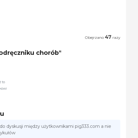
47
Obejrzano
razy
Podręczniku chorób"
 to
kowi
łu
 do dyskusji między użytkownikami pig333.com a nie
tykułów