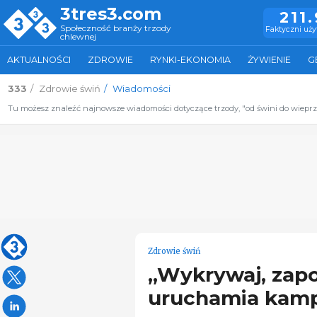
3tres3.com
211
Społeczność branży trzody
Faktyczni uż
chlewnej
AKTUALNOŚCI
ZDROWIE
RYNKI-EKONOMIA
ŻYWIENIE
G
333
Zdrowie świń
Wiadomości
Tu możesz znaleźć najnowsze wiadomości dotyczące trzody, "od świni do wiepr
Zdrowie świń
„Wykrywaj, zapob
uruchamia kamp