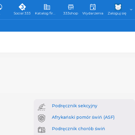
L
Social 333
Katalog firm 333
333shop
Wydarzenia
Zaloguj się
Podręcznik sekcyjny
Afrykański pomór świń (ASF)
Podręcznik chorób świń