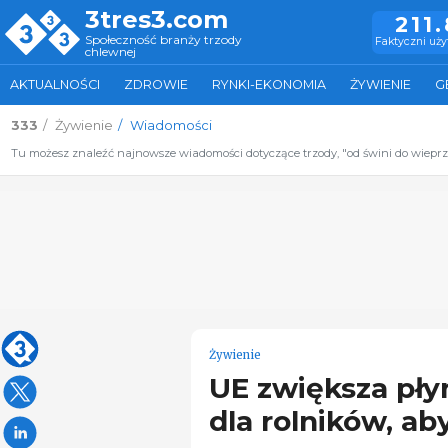
3tres3.com
211
Społeczność branży trzody
Faktyczni uż
chlewnej
AKTUALNOŚCI
ZDROWIE
RYNKI-EKONOMIA
ŻYWIENIE
G
333
Żywienie
Wiadomości
Tu możesz znaleźć najnowsze wiadomości dotyczące trzody, "od świni do wiepr
Żywienie
UE zwiększa płyn
dla rolników, ab