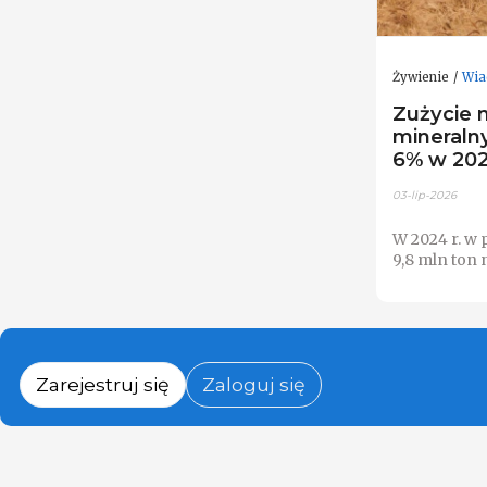
Żywienie
Wia
Zużycie
mineraln
6% w 202
03-lip-2026
W 2024 r. w 
9,8 mln ton
Zarejestruj się
Zaloguj się