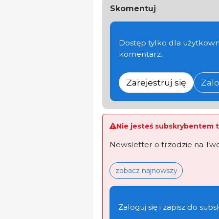
Skomentuj
Dostęp tylko dla użytkown
komentarz.
Zarejestruj się
Zalo
Nie jesteś subskrybentem t
Newsletter o trzodzie na Tw
zobacz najnowszy
Zaloguj się i zapisz do subs