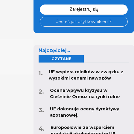
Zarejestruj się
Jesteś już użytkownikiem?
Najczęściej...
CZYTANE
UE wspiera rolników w związku z
wysokimi cenami nawozów
Ocena wpływu kryzysu w
Cieśninie Ormuz na rynki rolne
UE dokonuje oceny dyrektywy
azotanowej.
Europosłowie za wsparciem
produkcji ekologicznej w UE