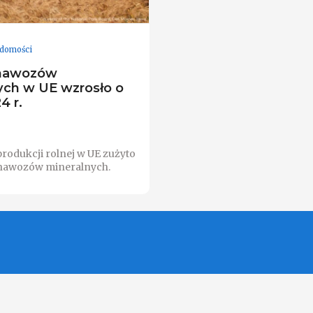
domości
 nawozów
ych w UE wzrosło o
4 r.
produkcji rolnej w UE zużyto
 nawozów mineralnych.