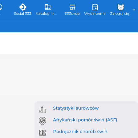
L
Social 333
Katalog firm 333
333shop
Wydarzenia
Zaloguj się
Statystyki surowców
Afrykański pomór świń (ASF)
Podręcznik chorób świń