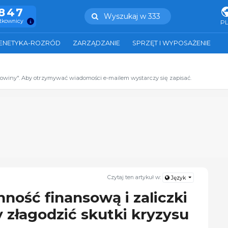
.847
Wyszukaj w 333
ytkownicy
P
ENETYKA-ROZRÓD
ZARZĄDZANIE
SPRZĘT I WYPOSAŻENIE
zowiny". Aby otrzymywać wiadomości e-mailem wystarczy się zapisać.
Czytaj ten artykuł w:
Język
ność finansową i zaliczki
y złagodzić skutki kryzysu