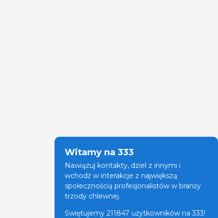
Witamy na 333
Nawiązuj kontakty, dziel z innymi i
wchodź w interakcje z największą
społecznością profesjonalistów w branży
trzody chlewnej.
Świętujemy 211847 użytkowników na 333!