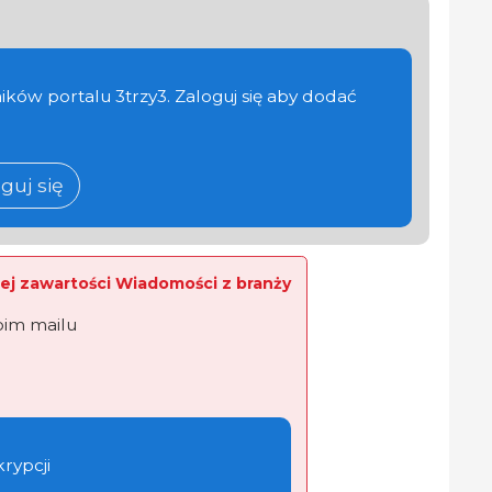
ików portalu 3trzy3. Zaloguj się aby dodać
guj się
ej zawartości Wiadomości z branży
oim mailu
krypcji