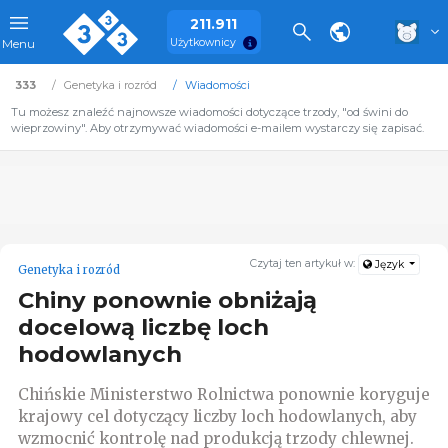
211.911
Użytkownicy
Menu
333
Genetyka i rozród
Wiadomości
Tu możesz znaleźć najnowsze wiadomości dotyczące trzody, "od świni do
wieprzowiny". Aby otrzymywać wiadomości e-mailem wystarczy się zapisać.
Czytaj ten artykuł w:
Język
Genetyka i rozród
Chiny ponownie obniżają
docelową liczbę loch
hodowlanych
Chińskie Ministerstwo Rolnictwa ponownie koryguje
krajowy cel dotyczący liczby loch hodowlanych, aby
wzmocnić kontrolę nad produkcją trzody chlewnej.