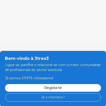
Bem-vindo à 3tres3
Ligue-se, partilhe e relacione-se com a maior comunidade
de profissionais do sector suinícola.
Já somos 211976 Utilizadores!
Regista-te
Já é membro?