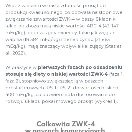
Wraz z wiekiem wzrasta zdolność prosiąt do
produkcji kwasu solnego, co pozwala na stopniowe
zwiększanie zawartości ZWK-4 w paszy. Składniki
takie jak zboża mają niskie wartości ABC-4 (43-147
mEq/kg), podczas gdy minerały, takie jak węglan
wapnia (18 384 mEq/kg) i tlenek cynku (21 863
mEq/kg), mają znaczący wpływ alkalizujący (Stas et
al., 2022).
W praktyce w
pierwszych fazach po odsadzeniu
stosuje się diety o niskiej wartości ZWK-4
(faza 1 i
faza 2), stopniowo zwiększając ją w paszach
prestarterowych (PS-1 i PS-2) do wartości bliskich
400 mEq/kg, co odzwierciedla dostosowanie do
rozwoju układu pokarmowego prosiąt (wykres 1).