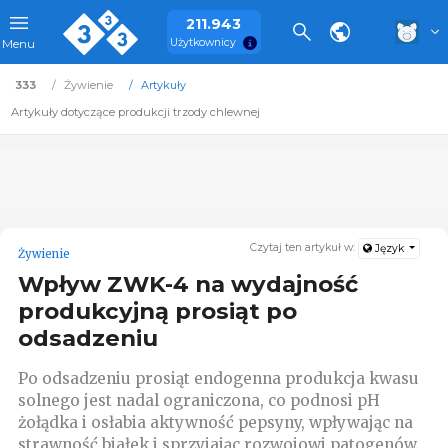
211.943
Użytkownicy
Menu
333
Żywienie
Artykuły
Artykuły dotyczące produkcji trzody chlewnej
Czytaj ten artykuł w:
Język
Żywienie
Wpływ ZWK-4 na wydajność
produkcyjną prosiąt po
odsadzeniu
Po odsadzeniu prosiąt endogenna produkcja kwasu
solnego jest nadal ograniczona, co podnosi pH
żołądka i osłabia aktywność pepsyny, wpływając na
strawność białek i sprzyjając rozwojowi patogenów.