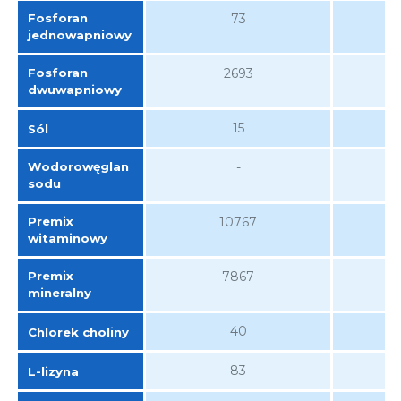
Fosforan
73
jednowapniowy
Fosforan
2693
dwuwapniowy
15
Sól
Wodorowęglan
-
sodu
Premix
10767
witaminowy
Premix
7867
mineralny
40
Chlorek choliny
83
L-lizyna