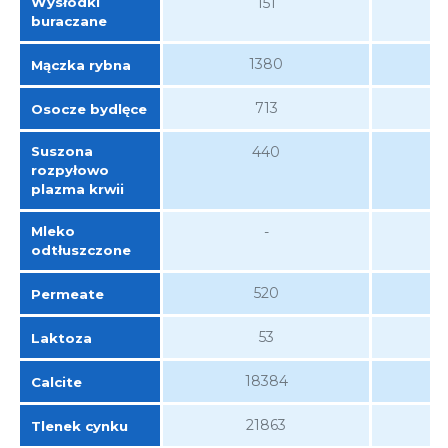
Wysłodki
151
buraczane
1380
Mączka rybna
713
Osocze bydlęce
Suszona
440
rozpyłowo
plazma krwii
Mleko
-
odtłuszczone
520
Permeate
53
Laktoza
18384
Calcite
21863
Tlenek cynku