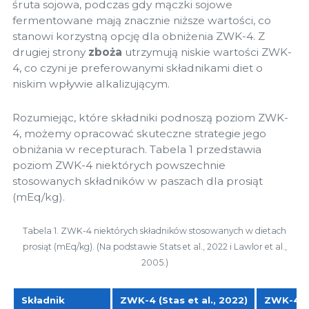
śruta sojowa, podczas gdy mączki sojowe
fermentowane mają znacznie niższe wartości, co
stanowi korzystną opcję dla obniżenia ZWK-4. Z
drugiej strony
zboża
utrzymują niskie wartości ZWK-
4, co czyni je preferowanymi składnikami diet o
niskim wpływie alkalizującym.
Rozumiejąc, które składniki podnoszą poziom ZWK-
4, możemy opracować skuteczne strategie jego
obniżania w recepturach. Tabela 1 przedstawia
poziom ZWK-4 niektórych powszechnie
stosowanych składników w paszach dla prosiąt
(mEq/kg).
Tabela 1. ZWK-4 niektórych składników stosowanych w dietach
prosiąt (mEq/kg). (Na podstawie Stats et al., 2022 i Lawlor et al.,
2005.)
Składnik
ZWK-4 (Stas et al., 2022)
ZWK-4 (L