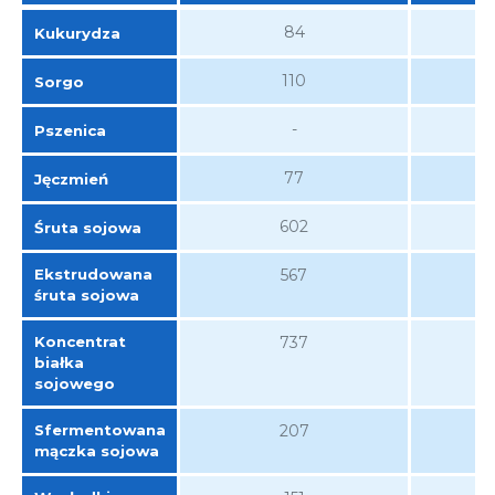
Składnik
ZWK-4 (Stas et al., 2022)
ZWK-4 (L
84
Kukurydza
110
Sorgo
-
Pszenica
77
Jęczmień
602
Śruta sojowa
Ekstrudowana
567
śruta sojowa
Koncentrat
737
białka
sojowego
Sfermentowana
207
mączka sojowa