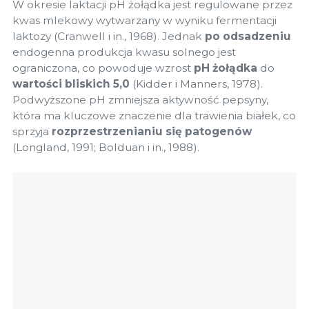
W okresie laktacji pH żołądka jest regulowane przez
kwas mlekowy wytwarzany w wyniku fermentacji
laktozy (Cranwell i in., 1968). Jednak
po odsadzeniu
endogenna produkcja kwasu solnego jest
ograniczona, co powoduje wzrost
pH żołądka
do
wartości bliskich 5,0
(Kidder i Manners, 1978).
Podwyższone pH zmniejsza aktywność pepsyny,
która ma kluczowe znaczenie dla trawienia białek, co
sprzyja
rozprzestrzenianiu się patogenów
(Longland, 1991; Bolduan i in., 1988).