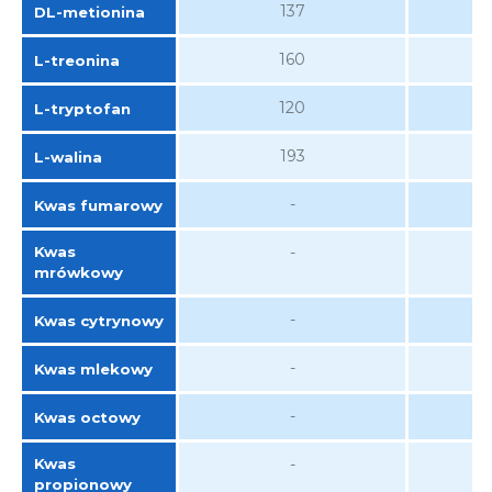
137
DL-metionina
160
L-treonina
120
L-tryptofan
193
L-walina
-
Kwas fumarowy
Kwas
-
mrówkowy
-
Kwas cytrynowy
-
Kwas mlekowy
-
Kwas octowy
Kwas
-
propionowy