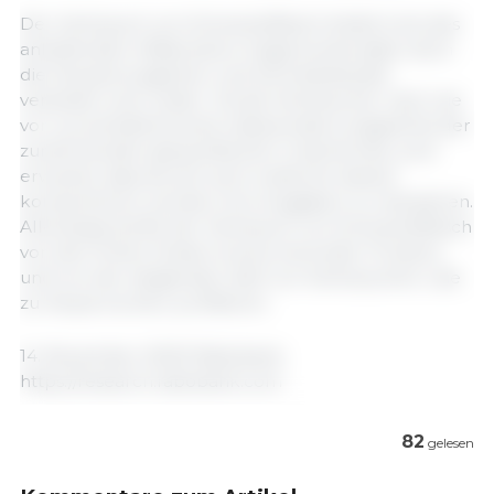
Der Verbrauch von Schweinefleisch bleibt trotz des
anhaltenden inflationären Gegenwinds stabil, doch
die Verpackungsarten und Vertriebskanäle
verändern sich weiter. Da die Verbraucher nach wie
vor zurückhaltend sind, insbesondere angesichts der
zunehmenden geopolitischen Unsicherheit, wird
erwartet, dass sie sich auch weiterhin darauf
konzentrieren werden, ihre Ausgaben zu reduzieren.
Allerdings dürfte der Verbrauch von Schweinefleisch
von den hohen Kosten konkurrierender Proteine
und von der steigenden Zahl von Verbrauchern, die
zu Hause kochen, profitieren.
14. November 2023/ Rabobank.
https://research.rabobank.com
82
gelesen