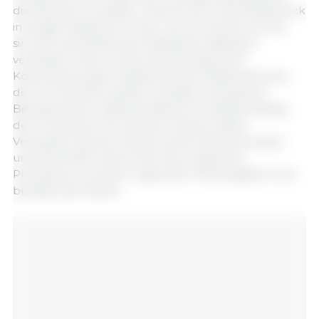
die Wende zu schaffen. Obwohl der Krankheitsdruck
in einigen Regionen immer noch zu spüren ist, hat
sich die Gesundheit der Bestände insgesamt
verbessert. Die erneute Konzentration auf
Kostensenkungen angesichts des Inflationsdrucks,
der zur Eliminierung der weniger produktiven
Betriebe führt, trägt ebenfalls zum Wiederanstieg
der Produktion pro Sau bei. Obwohl diese
Verbesserung eine willkommene Entwicklung ist
und die Kosten senkt, führt die zusätzliche
Produktion zu einem regionalen Überangebot und
belastet den Markt.