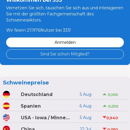
Vernetzen Sie sich, tauschen Sie sich aus und interagieren
Sie mit der größten Fachgemeinschaft des
Schweinesektors.
Wir feiern 211976Nutzer bei 333!
Anmelden
Sind Sie schon Mitglied?
Schweinepreise
Deutschland
5 Aug
0,100
Spanien
6 Aug
0,010
USA - Iowa / Minnesota
5 Aug
0,940
China
22 Jul
0,050