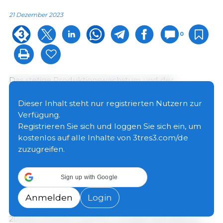
21 Dezember 2023
0
Das stetige Produktionswachstum und der
schwächere Verbrauch belasten weiterhin die
globalen Märkte und den Handel mit
Dieser Inhalt steht nur registrierten Nutzern zur
Schweinefleisch. Die Verbesserungen der
Verfügung.
Tiergesundheit und der Produktivität kurbeln die
Registrieren Sie sich und loggen Sie sich ein, um
Produktion an, und die Futtermittelpreise haben
kostenlos auf alle Inhalte von 3tres3.com/de
nachgegeben, wenn auch weiterhin Unsicherheiten
zuzugreifen.
bestehen. Demgegenüber bleiben die Verbraucher
von Schweinefleisch angesichts der geopolitischen
Sign up with Google
Unsicherheit zurückhaltend.
Anmelden
Login
Nach Produktivitätsproblemen in den Jahren
2022/23 scheinen mehrere wichtige Mastregionen