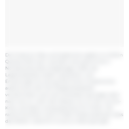
Die Preise für Mais und Sojabohnen gaben im dritten
Quartal 2023 nach, nachdem eine gute Ernte in
Nordamerika dazu beigetragen hatte, die
Lagerbestände wieder aufzufüllen, und
Erwartungen für eine große Ernte in Südamerika
aufkommen ließ. Die Ölsaatenbestände
verzeichneten zwar eine Verbesserung, liegen aber
nach wie vor unter dem Niveau von vor der Corona-
Krise und lassen wenig Spielraum für Fehler. Die
rasche Rückkehr einer El-Niño-Phase bedeutet, dass
das Wetter weiterhin Grund zur Besorgnis gibt.