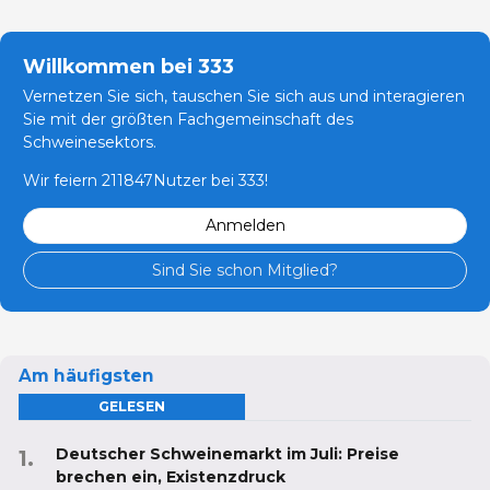
Willkommen bei 333
Vernetzen Sie sich, tauschen Sie sich aus und interagieren
Sie mit der größten Fachgemeinschaft des
Schweinesektors.
Wir feiern 211847Nutzer bei 333!
Anmelden
Sind Sie schon Mitglied?
Am häufigsten
GELESEN
Deutscher Schweinemarkt im Juli: Preise
brechen ein, Existenzdruck