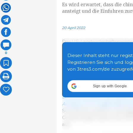
Es wird erwartet, dass die ch
ansteigt und die Einfuhren zu
20 April 2022
Das US-Landwirtschaftsministe
Schweineproduktion im Jahr 20
0
Anstieg von 2 % gegenüber 20
Dieser Inhalt steht nur regi
effizientere Sauen zurückzuführ
Registrieren Sie sich und log
Erzeuger und die staatlichen 
von 3tres3.com/de zuzugreif
Schweinebestands die Volatili
Jahr 2022 dämpfen werden.
Sign up with Google
Die Schweinefleischproduktion
Anstieg von 5 % gegenüber 202
Schweineproduktion und steig
Großerzeuger bauen ihren Mar
aus.