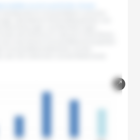
sch dürften um 24 % auf 3,3 Mio. Tonnen
e Inlandspreise für Schweinefleisch und einen
niger optimistische Wirtschaftsaussichten und
e Beschränkungen und Marktstörungen
rden die Einfuhren ihr historisch hohes Niveau
 nach importierten Schweinefleischerzeugnissen
gsten Schweinefleischlieferanten werden
lien, die USA, Dänemark und die Niederlande