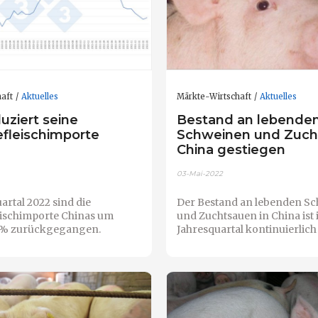
aft
Aktuelles
Märkte-Wirtschaft
Aktuelles
uziert seine
Bestand an lebende
fleischimporte
Schweinen und Zuch
China gestiegen
03-Mai-2022
artal 2022 sind die
Der Bestand an lebenden S
ischimporte Chinas um
und Zuchtsauen in China ist 
0 % zurückgegangen.
Jahresquartal kontinuierlich