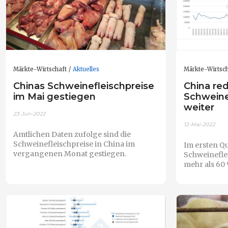
Märkte-Wirtschaft
Aktuelles
Märkte-Wirtsch
Chinas Schweinefleischpreise
China red
im Mai gestiegen
Schweine
weiter
23-Jun-2022
12-Mai-2022
Amtlichen Daten zufolge sind die
Schweinefleischpreise in China im
Im ersten Qu
vergangenen Monat gestiegen.
Schweinefle
mehr als 6