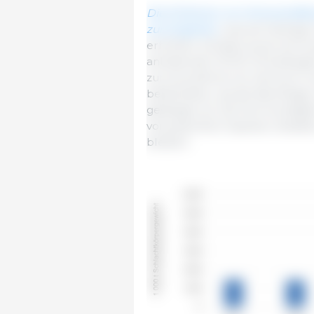
Die Einfuhren von Schweineflei
zurückgehen
, was auf niedrig
erhöhten Zollsatz sowie auf we
anhaltende COVID-19-bedingt
zurückzuführen ist. Dennoch we
beibehalten, da die Nachfrage
gestiegen ist. Die fünf wichti
voraussichtlich Spanien, Brasi
bleiben.