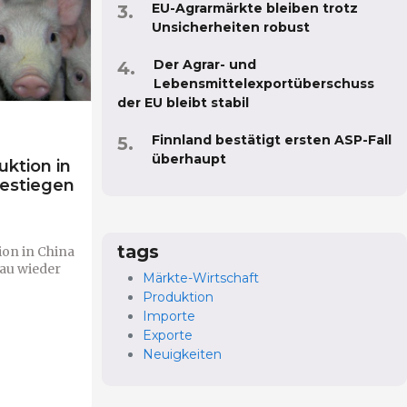
EU-Agrarmärkte bleiben trotz
Unsicherheiten robust
Der Agrar- und
Lebensmittelexportüberschuss
der EU bleibt stabil
Finnland bestätigt ersten ASP-Fall
überhaupt
ktion in
gestiegen
tags
ion in China
eau wieder
Märkte-Wirtschaft
Produktion
Importe
Exporte
Neuigkeiten