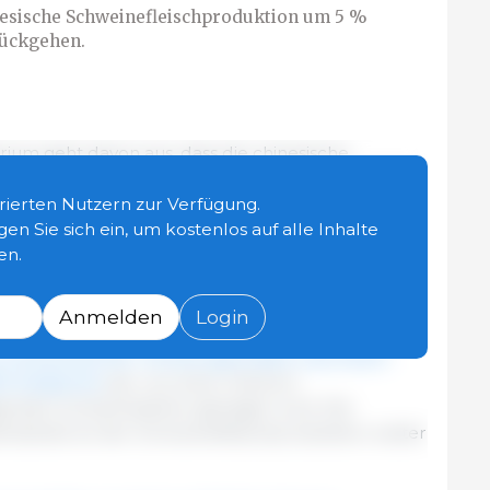
inesische Schweinefleischproduktion um 5 %
rückgehen.
rium geht davon aus, dass die chinesische
22 665 Millionen Tiere erreichen wird, was einem
21 entspricht und auf hohe Anfangsbestände und
strierten Nutzern zur Verfügung.
en ist. Es wird erwartet, dass die Verluste der
gen Sie sich ein, um kostenlos auf alle Inhalte
Maßnahmen zur Stabilisierung des
en.
tät der Produktion und des Schweinesektors im
Anmelden
Login
 wird auf 50 Mio. Tonnen geschätzt, was einem
1 entspricht
, der von einer höheren
enden Schlachtzahlen getragen wird. Die
ktanteil an der Schweinefleischproduktion weiter