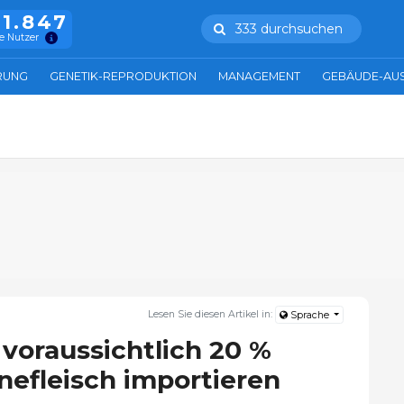
11.847
333 durchsuchen
e Nutzer
RUNG
GENETIK-REPRODUKTION
MANAGEMENT
GEBÄUDE-AU
Lesen Sie diesen Artikel in:
Sprache
 voraussichtlich 20 %
efleisch importieren