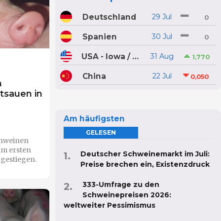
Deutschland
29 Jul
0
Spanien
30 Jul
0
USA - Iowa / Minnesota
31 Aug
1,770
China
22 Jul
0,050
n
tsauen in
Am häufigsten
GELESEN
chweinen
im ersten
Deutscher Schweinemarkt im Juli:
 gestiegen.
Preise brechen ein, Existenzdruck
333-Umfrage zu den
Schweinepreisen 2026:
weltweiter Pessimismus