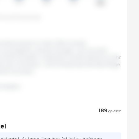
TDM and Post estimate
uchtschweinen im Jahr 2022 werden
re zurückgehen, da die Erzeuger noch aus den
 2021 schöpfen. Außerdem dürfte das bis ins Jahr
au der Schweine- und Ferkelpreise die Nachfrage
einen bremsen.
 Staaten.
189
gelesen
el