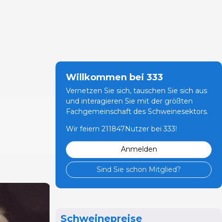
Willkommen bei 333
Vernetzen Sie sich, tauschen Sie sich aus
und interagieren Sie mit der größten
Fachgemeinschaft des Schweinesektors.
Wir feiern 211847Nutzer bei 333!
Anmelden
Sind Sie schon Mitglied?
Schweinepreise