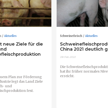
h
Aktuelles
Schweinefleisch
Aktuelles
t neue Ziele für die
Schweinefleischprodu
und
China 2021 deutlich 
fleischproduktion
08-Feb-2022
Die Schweinefleischprodukt
hat ihr früher normales Niv
erreicht.
euem Plan zur Förderung
ustrie legt das Land Ziele
sch- und
ischproduktion fest.