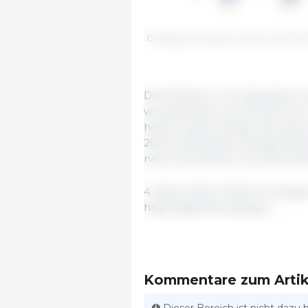
Chinese pork imports. Source: USDA, 
Die Einfuhren von lebenden Z
voraussichtlich auf 20.000 Tie
hohen Liefermengen des Jahres
2022 anhaltende niedrige Nive
nach importierten Zuchtschw
4. März 2022/ USDA/ Vereinigte
https://apps.fas.usda.gov
Kommentare zum Artik