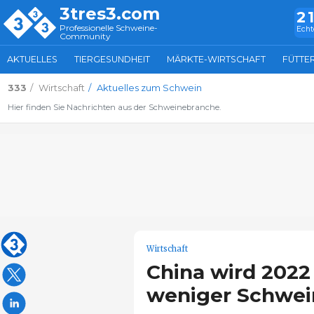
3tres3.com
2
Professionelle Schweine-
Echt
Community
AKTUELLES
TIERGESUNDHEIT
MÄRKTE-WIRTSCHAFT
FÜTTE
333
Wirtschaft
Aktuelles zum Schwein
Hier finden Sie Nachrichten aus der Schweinebranche.
Wirtschaft
China wird 2022
weniger Schwein