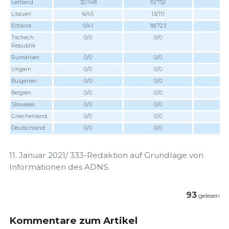
Lettland
32/148
10/752
3/
Litauen
6/45
13/111
19/
Estland
0/41
18/723
6/1
Tschech.
0/0
0/0
0
Republik
Rumänien
0/0
0/0
0
Ungarn
0/0
0/0
0
Bulgarien
0/0
0/0
0
Belgien
0/0
0/0
0
Slowakei
0/0
0/0
0
Griechenland
0/0
0/0
0
Deutschland
0/0
0/0
0
11. Januar 2021/ 333-Redaktion auf Grundlage von
Informationen des ADNS.
93
gelesen
Kommentare zum Artikel