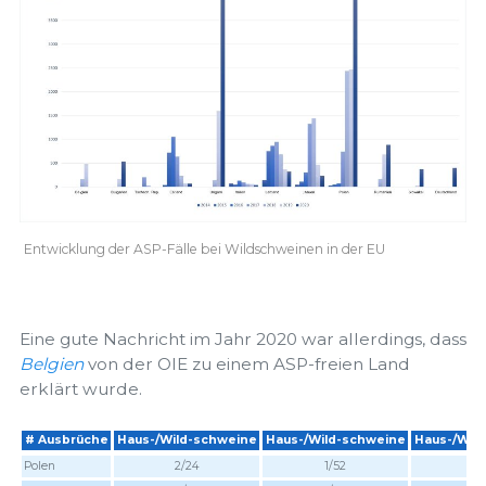
Entwicklung der ASP-Fälle bei Wildschweinen in der EU
Eine gute Nachricht im Jahr 2020 war allerdings, dass
Belgien
von der OIE zu einem ASP-freien Land
erklärt wurde.
# Ausbrüche
Haus-/Wild-schweine
Haus-/Wild-schweine
Haus-/Wil
2014
2015
20
# Ausbrüche
Haus-/Wild-schweine
Haus-/Wild-schweine
Haus-/Wil
Polen
2/24
1/52
20
2014
2015
20