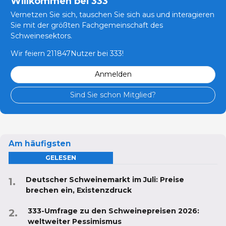
Willkommen bei 333
Vernetzen Sie sich, tauschen Sie sich aus und interagieren
Sie mit der größten Fachgemeinschaft des
Schweinesektors.
Wir feiern 211847Nutzer bei 333!
Anmelden
Sind Sie schon Mitglied?
Am häufigsten
GELESEN
Deutscher Schweinemarkt im Juli: Preise
brechen ein, Existenzdruck
333-Umfrage zu den Schweinepreisen 2026:
weltweiter Pessimismus