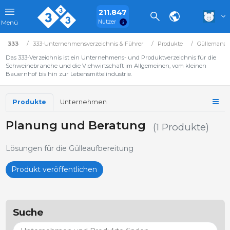
211.847
Nutzer
Menü
333
333-Unternehmensverzeichnis & Führer
Produkte
Güllemana
Das 333-Verzeichnis ist ein Unternehmens- und Produktverzeichnis für die
Schweinebranche und die Viehwirtschaft im Allgemeinen, vom kleinen
Bauernhof bis hin zur Lebensmittelindustrie.
Produkte
Unternehmen
Planung und Beratung
(1 Produkte)
Lösungen für die Gülleaufbereitung
Produkt veröffentlichen
Suche