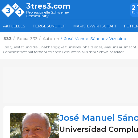
3tres3.com
2
Professionelle Schweine-
Ech
Community
AKTUELLES
TIERGESUNDHEIT
MÄRKTE-WIRTSCHAFT
FÜTTE
333
Social 333
Autoren
José Manuel Sánchez-Vizcaíno
Die Qualität und die Unabhängigkeit unseres Inhalts ist es, was uns ausmacht. E
Gemeinschaft mit fortschrittlichen Benutzern aus dem Schweinesektor.
José Manuel Sánc
Universidad Complu