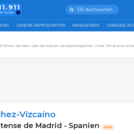
11.911
333 durchsuchen
te Nutzer
RUNG
GENETIK-REPRODUKTION
MANAGEMENT
GEBÄUDE-AU
rfahren Sie mehr über die Autoren, die das ermöglichen. Unser Ziel ist eine virtue
hez-Vizcaíno
tense de Madrid - Spanien
Autor