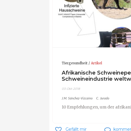
Tiergesundheit
Artikel
Afrikanische Schweinepes
Schweineindustrie weltw
03-Okt-2018
J.M. Sánchez-Vizcaíno
C. Jurado
10 Empfehlungen, um der afrikan
Gefällt mir
kommen