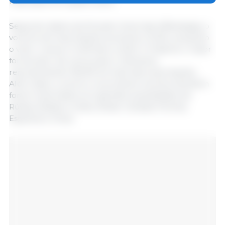
mais baixo em quatro anos.
Segundo dados da Direção-Geral das Alfândegas, o
volume de importações aumentou 15,3%, enquanto
o valor cresceu 14,4% face a 2024. A Índia foi o maior
fornecedor de carne para o Vietname,
representando 18,52% do total das importações.
Além disso, a carne e os produtos cárneos também
foram importados em grandes quantidades da
Rússia, Estados Unidos, Brasil, Canadá, Polónia,
Espanha e China.