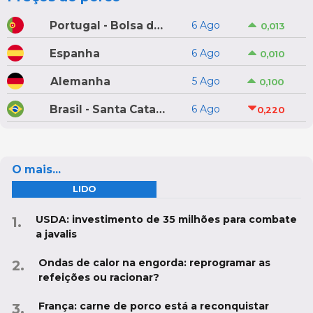
Portugal - Bolsa do Porco do Montijo
6 Ago
0,013
Espanha
6 Ago
0,010
Alemanha
5 Ago
0,100
Brasil - Santa Catarina
6 Ago
0,220
O mais...
LIDO
USDA: investimento de 35 milhões para combate
a javalis
Ondas de calor na engorda: reprogramar as
refeições ou racionar?
França: carne de porco está a reconquistar