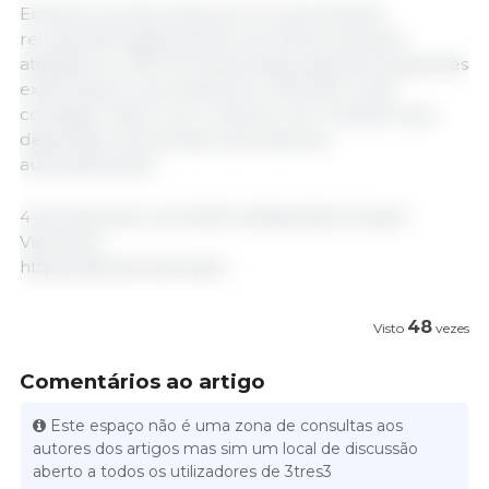
Embora os preços dos porcos vivos tenham
recuperado ligeiramente nos últimos tempos,
atingindo os 1,99–2,15 dólares/kg, segundo as grandes
explorações, os produtores continuam a não
conseguir obter lucro, mesmo com modelos que
dependem de animais reprodutores
autossuficientes.
4 de dezembro de 2025/ VietNamNet Global/
Vietname
https://vietnamnet.vn/en/
48
Visto
vezes
Comentários ao artigo
Este espaço não é uma zona de consultas aos
autores dos artigos mas sim um local de discussão
aberto a todos os utilizadores de 3tres3