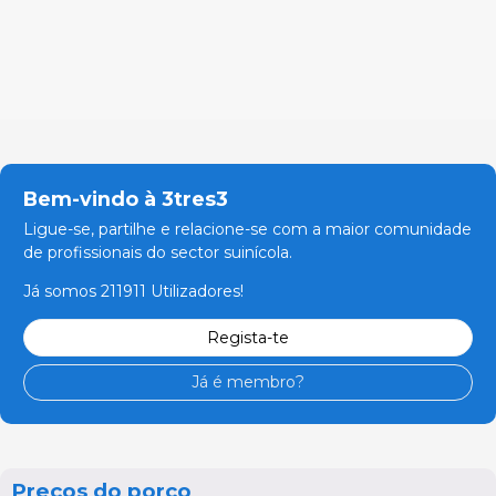
Bem-vindo à 3tres3
Ligue-se, partilhe e relacione-se com a maior comunidade
de profissionais do sector suinícola.
Já somos 211911 Utilizadores!
Regista-te
Já é membro?
Preços do porco