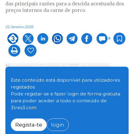
das principais razões para a descida acentuada dos
preços internos da carne de porco.
22 Janeiro 2026
0
Nos primeiros 10 meses de 2025, as empresas
vietnamitas importaram mais de 811 mil toneladas de
carne e produtos cárneos, com um valor total
Este conteúdo está disponível para utilizadores
aproximado de 1,62 mil milhões de dólares, o
registados
equivalente a 2,00 dólares/kg. Notavelmente, a
Pode registar-se e fazer login de forma gratuita
quantidade de carne de porco importada quase
para poder aceder a todo o conteúdo de
duplicou em comparação com o mesmo período do
3tres3.com
ano anterior, tornando-se uma das principais razões
para a queda acentuada dos preços da carne de
Regista-te
login
porco no mercado interno, que atingiram o nível