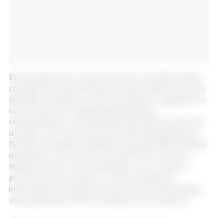
Estruturalmente, a carne de aves e os subprodutos
comestíveis representaram a maior fatia em volume
(36,33%), enquanto a carne de búfalo congelada e a
carne de porco congelada/refrigerada
representaram uma elevada proporção em termos
de valor. Só a carne de porco importada atingiu as
159.400 toneladas, avaliadas em quase 358,3 milhões
de dólares, um aumento de 95,7% em volume e
90,8% em valor em comparação com o mesmo
período do ano anterior. O preço médio de
importação foi de apenas cerca de 2,24 dólares/kg,
uma queda de 2,7% em relação ao ano anterior.