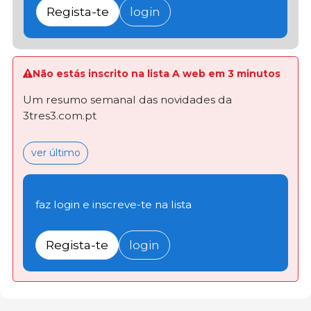
Regista-te
login
Não estás inscrito na lista A web em 3 minutos
Um resumo semanal das novidades da
3tres3.com.pt
ver último
faz login e inscreve-te na lista
Regista-te
login