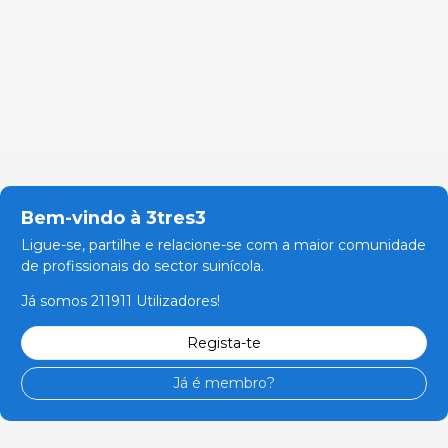
Bem-vindo à 3tres3
Ligue-se, partilhe e relacione-se com a maior comunidade
de profissionais do sector suinícola.
Já somos 211911 Utilizadores!
Regista-te
Já é membro?