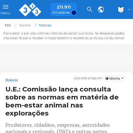
211.911
Utilizadores
Menú
333
Maneio
Notícias
Para estar a par das últimas notícias do sector suinícola. Se desejares podes
inscrever-te para receber o nosso boletim e receberás os títulos no teu email.
Leia este artigo em:
Idioma
Maneio
U.E.: Comissão lança consulta
sobre as normas em matéria de
bem-estar animal nas
explorações
Produtores, cidadãos, empresas, autoridades
nacionais e regionais, ONG's e outras partes