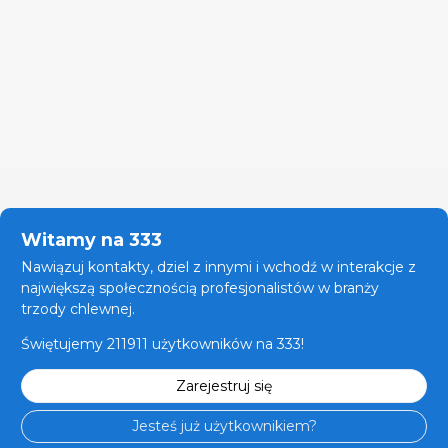
Witamy na 333
Nawiązuj kontakty, dziel z innymi i wchodź w interakcje z
największą społecznością profesjonalistów w branży
trzody chlewnej.
Świętujemy 211911 użytkowników na 333!
Zarejestruj się
Jesteś już użytkownikiem?