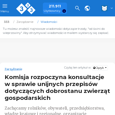
211.911
Użytkownicy
Menu
333
Zarządzanie
Wiadomości
Tu możesz znaleźć najnowsze wiadomości dotyczące trzody, "od świni do
wieprzowiny". Aby otrzymywać wiadomości e-mailem wystarczy się zapisać.
Czytaj ten artykuł w:
Język
Zarządzanie
Komisja rozpoczyna konsultacje
w sprawie unijnych przepisów
dotyczących dobrostanu zwierząt
gospodarskich
Zachęcamy rolników, obywateli, przedsiębiorstwa,
władze krajowe i regionalne, organizacje