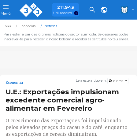
211.943
Utilizadores
Menú
333
Economia
Notícias
Para estar a par das últimas notícias do sector suinícola. Se desejares podes
inscrever-te para receber o nosso boletim e receberás os títulos no teu email.
Leia este artigo em:
Idioma
Economia
U.E.: Exportações impulsionam
excedente comercial agro-
alimentar em Fevereiro
O crescimento das exportações foi impulsionado
pelos elevados preços do cacau e do café, enquanto
as exportações de cereais diminuíram.