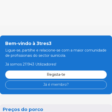
Bem-vindo à 3tres3
Ligue-se, partilhe e relacione-se com a maior comunidade
de profissionais do sector suinícola.
Já somos 211943 Utilizadores!
Regista-te
Já é membro?
Preços do porco