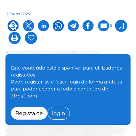
6 Junho 2025
0
As exportações agro-alimentares da UE
aumentaram para 19,6 mil milhões de euros em
Fevereiro de 2025, um ligeiro aumento em relação
Este conteúdo está disponível para utilizadores
ao mês anterior e em comparação com o ano
registados
anterior. O crescimento das exportações foi
Pode registar-se e fazer login de forma gratuita
impulsionado pelos elevados preços do cacau e do
para poder aceder a todo o conteúdo de
café, enquanto as exportações de cereais
3tres3.com
diminuíram. As importações caíram 5% em termos
homólogos, para 15,2 mil milhões de euros, mas
Regista-te
login
permaneceram significativamente superiores às de
Fevereiro de 2024 devido aos preços globais
elevados. Como resultado, o excedente comercial