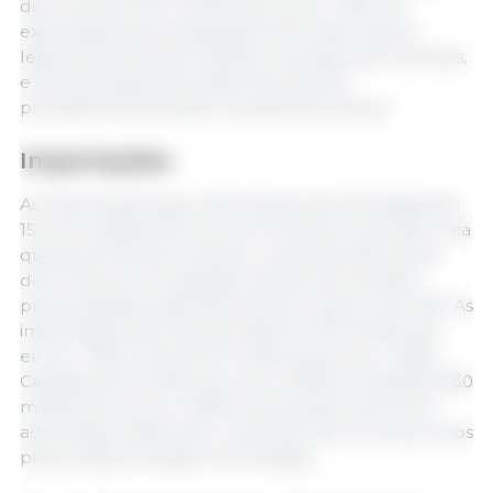
dos volumes (767 milhões de euros, -30%). As
exportações de preparações de frutas, nozes e
legumes diminuíram devido à redução dos volumes,
e as exportações de azeite diminuíram,
principalmente devido à queda dos preços.
Importações
As importações agro-alimentares da UE totalizaram
15,2 mil milhões de euros em Fevereiro de 2025, uma
queda de 5% face a Janeiro, mas ainda 15% acima
dos níveis do ano passado, devido aos elevados
preços globais, especialmente do cacau e do café. As
importações da Costa do Marfim (733 milhões de
euros, +73%), China (447 milhões de euros, +32%),
Canadá (344 milhões de euros, +80%) e Austrália (330
milhões de euros, +149%) aumentaram de forma
acentuada, reflectindo o aumento dos volumes e dos
preços das principais commodities.