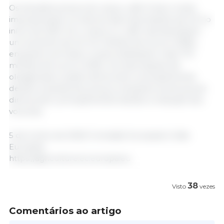
Os elevados preços do cacau, café, fruta e nozes
impulsionaram os valores das importações da UE no
início de 2025. Só o cacau e o café representaram
um aumento de 2,5 mil milhões de euros (+59%),
enquanto as frutas e nozes totalizaram mais 772
milhões de euros (+20%). As importações de
oleaginosas e azeite diminuíram, principalmente
devido à queda dos preços, enquanto as de açúcar
diminuíram, principalmente devido à redução dos
volumes.
5 de Junho de 2025/ Comissão Europeia/ União
Europeia.
https://agriculture.ec.europa.eu
38
Visto
vezes
Comentários ao artigo