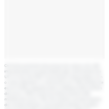
Os fortes aumentos dos preços do cacau e do café
impulsionaram as exportações agro-alimentares da
UE no início de 2025. Os produtos relacionados com
o cacau lideraram o crescimento em 758 milhões de
euros (+52%), seguidos pela confeitaria (329 milhões
de euros, +19%) e pelos produtos lácteos (158
milhões de euros, +5%). No entanto, as exportações
de cereais sofreram uma quebra devido à quebra