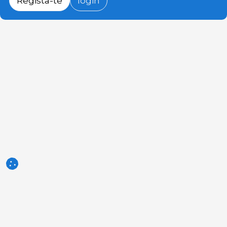
Regista-te
login