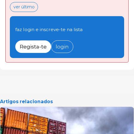
ver último
faz login e inscreve-te na lista
Regista-te
login
Artigos relacionados