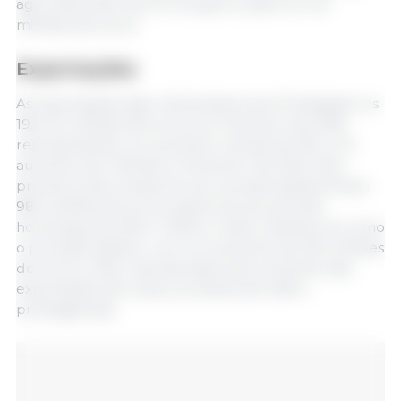
agro-alimentar da UE recuperou para 4,4 mil
milhões de euros.
Exportações
As exportações agro-alimentares da UE atingiram os
19,6 mil milhões de euros em Fevereiro de 2025,
representando um aumento mensal de 3% e um
aumento de 1,4% face a Fevereiro de 2024. Nos
primeiros dois meses do ano, as exportações foram
984 milhões de euros superiores ao período
homólogo de 2024. O Reino Unido manteve-se como
o principal destino, com um aumento de 322 milhões
de euros (+4%), impulsionado pelo aumento das
exportações de cacau, produtos de café e
proteaginosas.