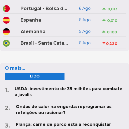
Portugal - Bolsa do Porco do Montijo
6 Ago
0,013
Espanha
6 Ago
0,010
Alemanha
5 Ago
0,100
Brasil - Santa Catarina
6 Ago
0,220
O mais...
LIDO
USDA: investimento de 35 milhões para combate
a javalis
Ondas de calor na engorda: reprogramar as
refeições ou racionar?
França: carne de porco está a reconquistar