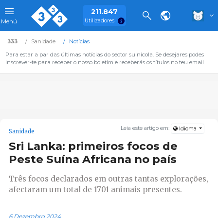
211.847
Utilizadores
Menú
333
Sanidade
Notícias
Para estar a par das últimas notícias do sector suinícola. Se desejares podes
inscrever-te para receber o nosso boletim e receberás os títulos no teu email.
Leia este artigo em:
Idioma
Sanidade
Sri Lanka: primeiros focos de
Peste Suína Africana no país
Três focos declarados em outras tantas explorações,
afectaram um total de 1701 animais presentes.
6 Dezembro 2024