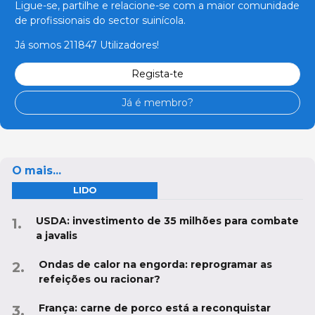
Ligue-se, partilhe e relacione-se com a maior comunidade
de profissionais do sector suinícola.
Já somos 211847 Utilizadores!
Regista-te
Já é membro?
O mais...
LIDO
USDA: investimento de 35 milhões para combate
a javalis
Ondas de calor na engorda: reprogramar as
refeições ou racionar?
França: carne de porco está a reconquistar