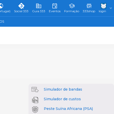
rtugal)
Social 333
Guia 333
Eventos
Formação
333shop
login
TOS
Simulador de bandas
Simulador de custos
Peste Suína Africana (PSA)