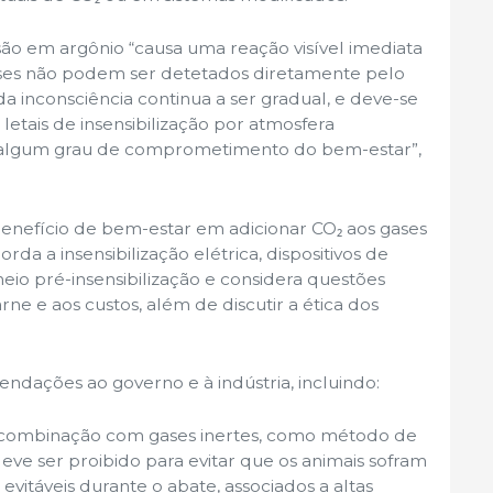
são em argônio “causa uma reação visível imediata
ses não podem ser detetados diretamente pelo
da inconsciência continua a ser gradual, e deve-se
letais de insensibilização por atmosfera
a algum grau de comprometimento do bem-estar”,
enefício de bem-estar em adicionar CO₂ aos gases
rda a insensibilização elétrica, dispositivos de
neio pré-insensibilização e considera questões
ne e aos custos, além de discutir a ética dos
ndações ao governo e à indústria, incluindo:
m combinação com gases inertes, como método de
 deve ser proibido para evitar que os animais sofram
evitáveis durante o abate, associados a altas