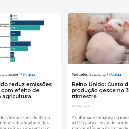
quipamentos
Notícia
Mercados-Economia
Notícia
ido reduz emissões
Reino Unido: Custo d
 com efeito de
produção desce no 3
 agricultura
trimestre
19-Nov-2025
ades de emissões do Reino
As últimas estimativas trimes
nientes dos bovinos, dos
AHDB para o custo de produ
e dos suínos apresentaram
margem líquida da carne de