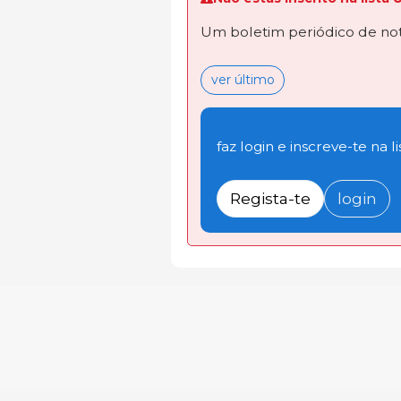
Um boletim periódico de not
ver último
faz login e inscreve-te na li
Regista-te
login