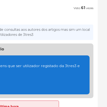
61
Visto
vezes
e consultas aos autores dos artigos mas sim um local
tilizadores de 3tres3
io
ens que ser utilizador registado da 3tres3 e
Última hora