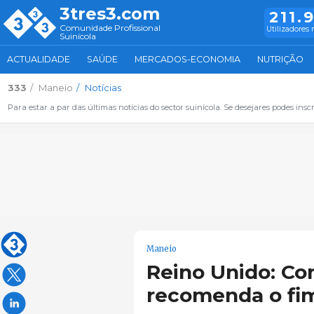
3tres3.com
211.
Comunidade Profissional
Utilizadores 
Suinícola
ACTUALIDADE
SAÚDE
MERCADOS-ECONOMIA
NUTRIÇÃO
333
Maneio
Notícias
Para estar a par das últimas notícias do sector suinícola. Se desejares podes inscr
Maneio
Reino Unido: Co
recomenda o fim