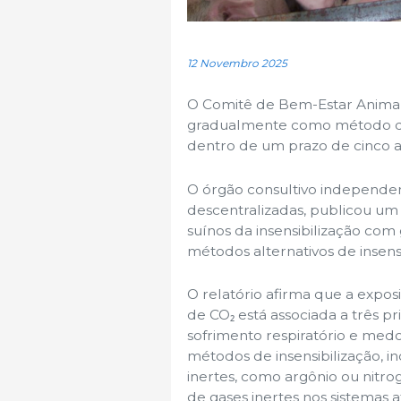
12 Novembro 2025
O Comitê de Bem-Estar Animal
gradualmente como método de i
dentro de um prazo de cinco a
O órgão consultivo independen
descentralizadas, publicou um
suínos da insensibilização com
métodos alternativos de insensi
O relatório afirma que a expos
de CO₂ está associada a três p
sofrimento respiratório e medo
métodos de insensibilização, i
inertes, como argônio ou nitro
de gases inertes nos sistemas 