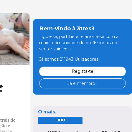
Bem-vindo à 3tres3
Ligue-se, partilhe e relacione-se com a
maior comunidade de profissionais do
sector suinícola.
Já somos 211943 Utilizadores!
Regista-te
Já é membro?
e
º
O mais...
trais do
LIDO
ção e
 porco