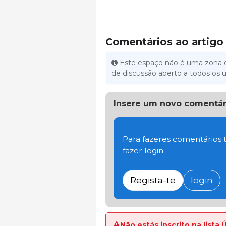
Comentários ao artigo
Este espaço não é uma zona d
de discussão aberto a todos os u
Insere um novo comentár
Para fazeres comentários t
fazer login
Regista-te
login
Não estás inscrito na lista 