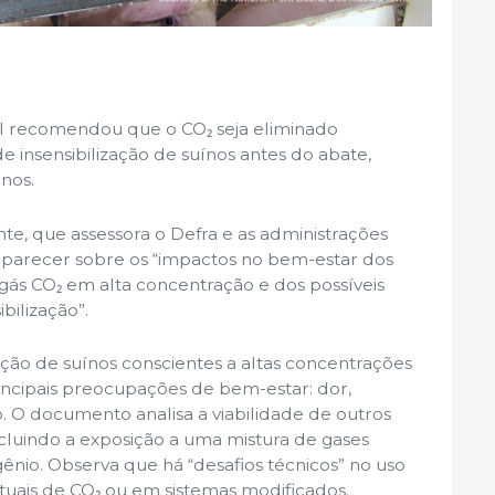
 recomendou que o CO₂ seja eliminado
nsensibilização de suínos antes do abate,
nos.
te, que assessora o Defra e as administrações
 parecer sobre os “impactos no bem-estar dos
 gás CO₂ em alta concentração e dos possíveis
bilização”.
ição de suínos conscientes a altas concentrações
rincipais preocupações de bem-estar: dor,
. O documento analisa a viabilidade de outros
ncluindo a exposição a uma mistura de gases
gênio. Observa que há “desafios técnicos” no uso
atuais de CO₂ ou em sistemas modificados.