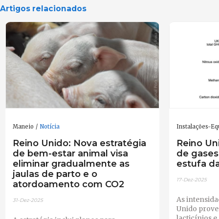
Artigos relacionados
Maneio
Notícia
Instalações-E
Reino Unido: Nova estratégia
Reino Un
de bem-estar animal visa
de gases
eliminar gradualmente as
estufa da
jaulas de parto e o
17-Dez-2025
atordoamento com CO2
As intensid
31-Dez-2025
Unido prove
lacticínios 