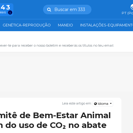
943
Buscar em 333
reais
PT (Po
GENÉTICA-REPRODUÇÃO
MANEIO
INSTALAÇÕES-EQUIPAMEN
ever-te para receber o nosso boletim e receberás os títulos no teu email.
Leia este artigo em:
Idioma
mitê de Bem-Estar Animal
 do uso de CO₂ no abate