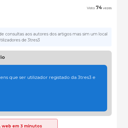
74
Visto
vezes
e consultas aos autores dos artigos mas sim um local
tilizadores de 3tres3
io
ens que ser utilizador registado da 3tres3 e
 A web em 3 minutos