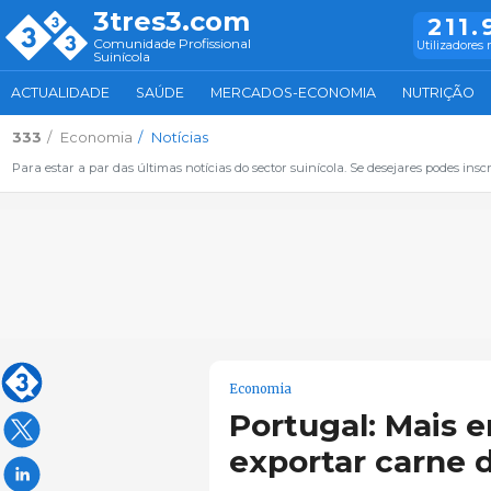
3tres3.com
211.
Comunidade Profissional
Utilizadores 
Suinícola
ACTUALIDADE
SAÚDE
MERCADOS-ECONOMIA
NUTRIÇÃO
333
Economia
Notícias
Para estar a par das últimas notícias do sector suinícola. Se desejares podes inscr
Economia
Portugal: Mais 
exportar carne d