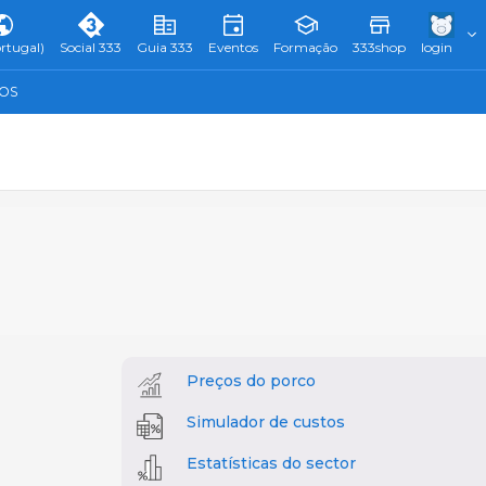
rtugal)
Social 333
Guia 333
Eventos
Formação
333shop
login
TOS
Preços do porco
Simulador de custos
Estatísticas do sector