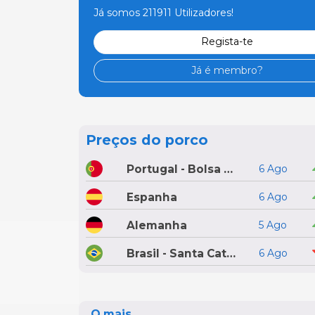
Já somos 211911 Utilizadores!
Regista-te
Já é membro?
Preços do porco
Portugal - Bolsa do Porco do Montijo
6 Ago
Espanha
6 Ago
Alemanha
5 Ago
Brasil - Santa Catarina
6 Ago
O mais...