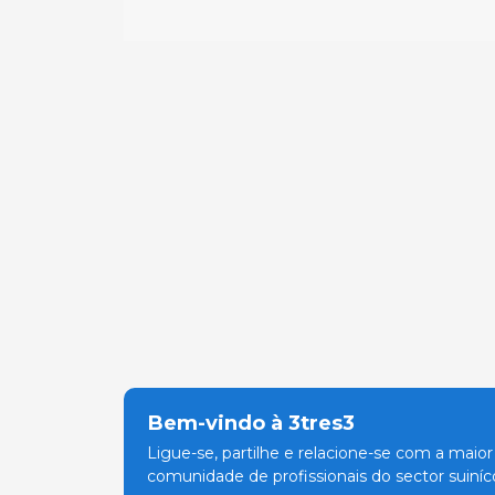
Bem-vindo à 3tres3
Ligue-se, partilhe e relacione-se com a maior
comunidade de profissionais do sector suiníco