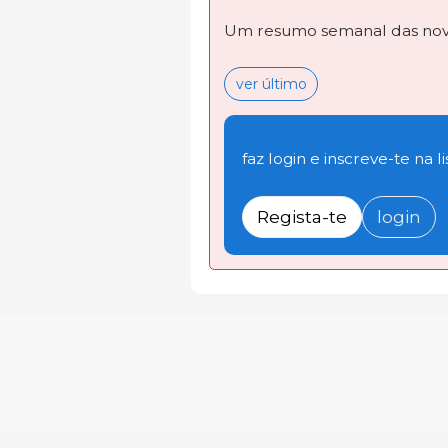
Um resumo semanal das novi
ver último
faz login e inscreve-te na li
Regista-te
login