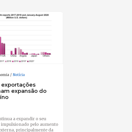
nomia
Notícia
: exportações
nam expansão do
uíno
tinua a expandir o seu
o impulsionado pelo aumento
externa, principalmente da