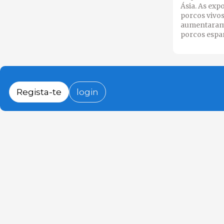
Ásia. As exp
porcos vivo
aumentaram 
porcos espa
Regista-te
login