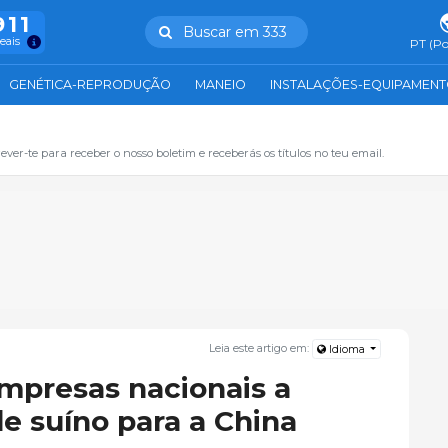
911
Buscar em 333
reais
PT (Po
GENÉTICA-REPRODUÇÃO
MANEIO
INSTALAÇÕES-EQUIPAMEN
ever-te para receber o nosso boletim e receberás os títulos no teu email.
Leia este artigo em:
Idioma
empresas nacionais a
e suíno para a China