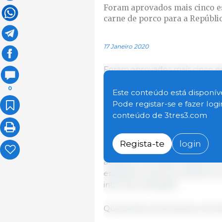
Foram aprovados mais cinco e
carne de porco para a Repúbli
17 Janeiro 2020
Foram aprovados mais cinco e
carne de porco para a Repúbli
0
Segundo a Ministra da Agricul
Este conteúdo está disponíve
produtos nacionais é uma das p
Pode registar-se e fazer log
importância da criação de co
conteúdo de 3tres3.com
mas também pela visibilidade 
Regista-te
login
Esta aprovação permite agora
aceda ao mercado chinês. Em 2
estabelecimentos, juntando-se
internacionalização.
Quinta-feira, 9 de Janeiro de 2