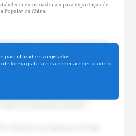
stabelecimentos nacionais para exportação de
ca Popular da China.
stabelecimentos nacionais para exportação de
ca Popular da China.
tura, Maria do Céu Albuquerque, «a exportação dos
l para utilizadores registados
rioridades deste Ministério, não só pela
in de forma gratuita para poder aceder a todo o
ndições que promovam o acesso aos mercados,
que dá aos nossos produtos e à marca Portugal».
 que um maior número de operadores nacionais
018, já tinham sido autorizados quatro
 mais cinco e reforçando a aposta na
020 / https://www.portugal.gov.pt / Portugal