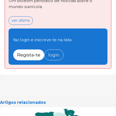
Um boletim periódico de notícias sobre o
mundo suinícola
ver último
faz login e inscreve-te na lista
Regista-te
login
Artigos relacionados