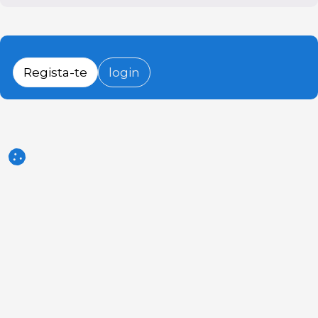
Regista-te
login
3tres3.com
Comunidade Profissional Suinícola
Secções
Outros links