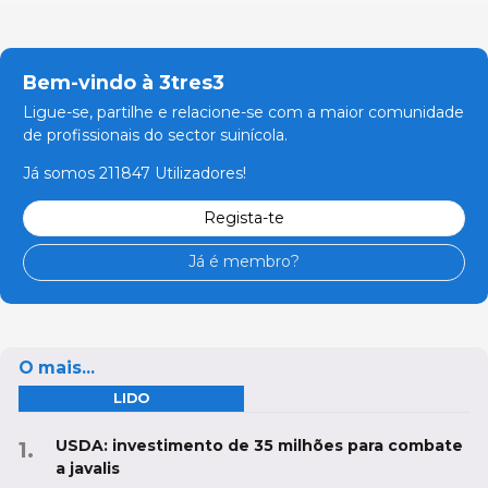
Bem-vindo à 3tres3
Ligue-se, partilhe e relacione-se com a maior comunidade
de profissionais do sector suinícola.
Já somos 211847 Utilizadores!
Regista-te
Já é membro?
O mais...
LIDO
USDA: investimento de 35 milhões para combate
a javalis