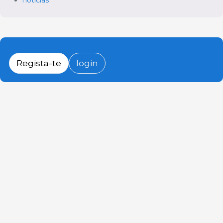
notícias
Regista-te
login