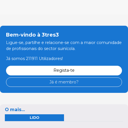
Bem-vindo à 3tres3
Ligue-se, partilhe e relacione-se com a maior comunidade
de profissionais do sector suinícola.
Já somos 211911 Utilizadores!
Regista-te
Já é membro?
O mais...
LIDO