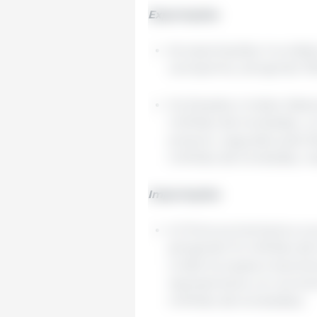
Exportações
As exportações mundiai
campanha, atingindo 195
Os Estados Unidos lider
milhões de toneladas, 
anterior, seguidos pelo B
milhões de toneladas, r
Importações
A China aumentaria a su
atingindo 10 milhões d
União Europeia importar
representaria um aument
milhões de toneladas).