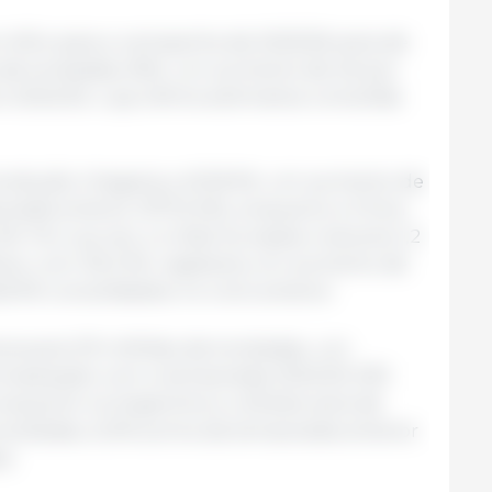
milho para a campanha de 2025/26 seria de
s de toneladas (Mt), um aumento de 3,6 por
o 2024/25, cuja última estimativa consolida
produção chegaria a 401,8 Mt, um aumento de
orada anterior (377,6 Mt), enquanto a China
. Por sua vez, a União Europeia cresceria 1,2
ânia, com 30,5 Mt, registaria um aumento de
,8 Mt consolidados no ciclo anterior.
cançaria 131 milhões de toneladas, um
mparação com a temporada 2024/25 (130
nquanto na Argentina a colheita seria de
toneladas, 6,0% acima da temporada anterior
).