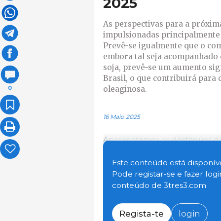
2025
As perspectivas para a próxima
impulsionadas principalmente
Prevê-se igualmente que o comé
embora tal seja acompanhado d
soja, prevê-se um aumento sig
Brasil, o que contribuirá para
oleaginosa.
0
16 Maio 2025
Apresentamos os destaques das
para a campanha de comercial
de Maio:
Este conteúdo está disponíve
Pode registar-se e fazer log
conteúdo de 3tres3.com
Regista-te
login