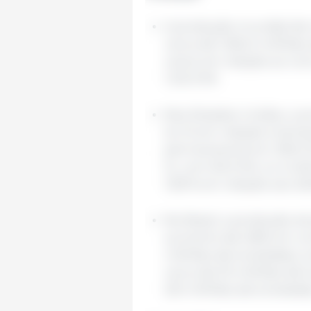
A produção mundial de 
cerca de 1.265,0 milhõe
cento em relação ao cicl
1.221,3 Mt.
Nos Estados Unidos, a 
6,4 % em relação à temp
permaneceria em 295,0 Mt
%, com 60,0 Mt, e a Ucr
13,8 % em relação aos 26
No Brasil, a produção al
aumento de 0,8% em co
milhões de toneladas), e
cerca de 53 milhões de 
(50 milhões de toneladas