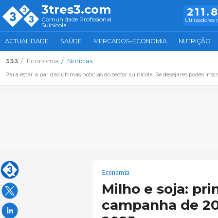
3tres3.com
211.
Comunidade Profissional
Utilizadores 
Suinícola
ACTUALIDADE
SAÚDE
MERCADOS-ECONOMIA
NUTRIÇÃO
333
Economia
Notícias
Para estar a par das últimas notícias do sector suinícola. Se desejares podes inscr
Economia
Milho e soja: pr
campanha de 20