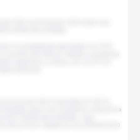
s de milho aumentariam 3,4% nesta nova
,8 milhões de toneladas.
ariam a actividade de exportação com 67,9
um aumento de 2,9% em relação à campanha
rasil, Argentina e Ucrânia, com 43, 37 e 24
espectivamente.
a procura de milho importado em 25,0 %,
e toneladas nesta nova campanha, enquanto a
ia 20,5 milhões de toneladas, o que
o de 2,5 % em relação ao ciclo 2024/25 (20,0