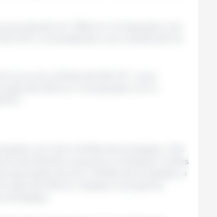
 sua produção em 7,8% em comparação com
10,2 MT), consolidando uma colheita de 11,0
ma-se uma colheita de 118,1 MT, o que
nuição de 0,6% em comparação com a
8 MT).
portações com 112,0 milhões de toneladas, 7,2%
nha de 2024/25, enquanto os Estados Unidos
 exportação de 49,4 milhões de toneladas, o
inuição de 1,9% em relação à campanha
 toneladas).