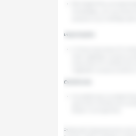
Na Argentina, as export
toneladas, um aumento
anterior (4,2 milhões de 
Importações
A China importaria 112 milh
total registado na época an
importaria 112 milhões de t
registado na época anterior
Existências
As existências mundiais fi
para 124,3 milhões de tone
Brasil e na Argentina.
Redacção Departamento de Eco