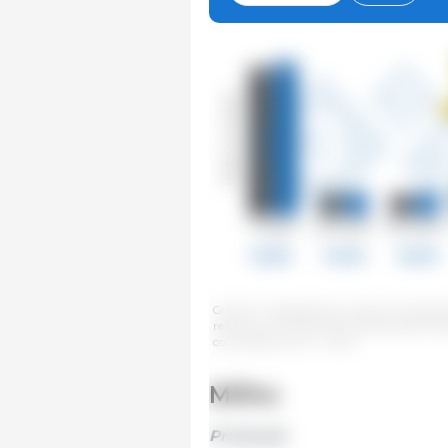
Gráfico 1: Projeções das variáveis fundam
relação ao ciclo 2024/25. Elaborado pelo 
com dados do FAS - USDA.
Milho
Produção