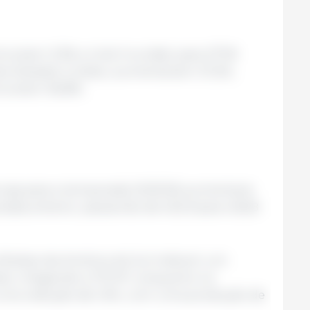
inuiriam 3,3% a nível mundial, para 277,8
Nos Estados Unidos, aumentariam 27,2%,
nuiriam 56,8%.
soja para a temporada 2025/26 aumentaria
rada anterior, passando de 420,9 para 426,8
colheitas da América do Sul indicam um
il, chegando a 175 MT, enquanto na
a uma redução de 1,0%, com uma produção de