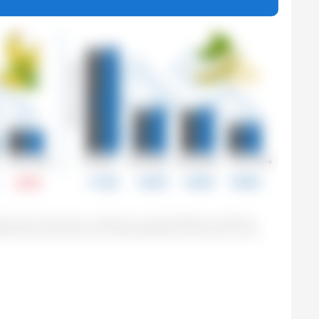
entais para milho e soja - campanha mundial 2025/26, variações em
Departamento de Economia e Sustentabilidade da 333 América Latina