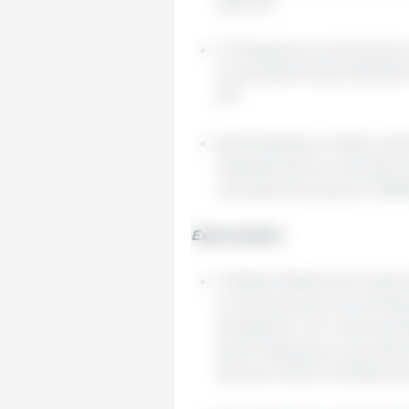
48,5 MT.
O Paraguai aumentaria
a campanha de 2024/25 (
MT.
Nos Estados Unidos, esti
representaria uma dimi
campanha anterior (118,
Exportações
O Brasil lideraria as ex
a mais do que na campa
atingiriam um volume de
que implicaria uma dim
anterior (50,3 milhões de