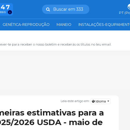
847
Buscar em 333
reais
PT (Po
GENÉTICA-REPRODUÇÃO
MANEIO
INSTALAÇÕES-EQUIPAMEN
ever-te para receber o nosso boletim e receberás os títulos no teu email.
Leia este artigo em:
Idioma
imeiras estimativas para a
25/2026 USDA - maio de