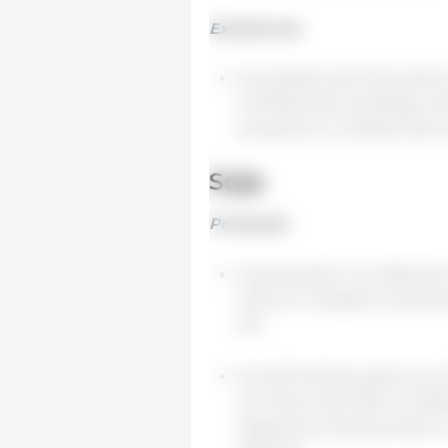
Existências
As existências finais dim
milhões de toneladas. 
enquanto no Brasil dimi
Soja
Produção
A produção mundial de 
1,4% em relação à tempo
MT.
As estimativas para as 
aumento de 3,6% no Bras
Argentina está previst