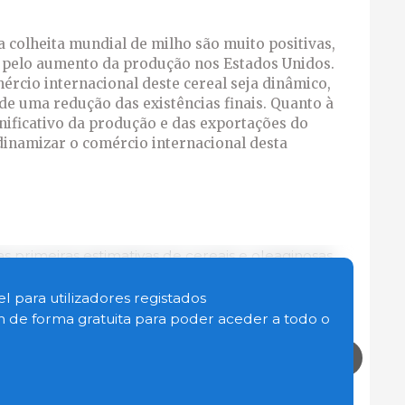
 colheita mundial de milho são muito positivas,
 pelo aumento da produção nos Estados Unidos.
rcio internacional deste cereal seja dinâmico,
e uma redução das existências finais. Quanto à
nificativo da produção e das exportações do
 dinamizar o comércio internacional desta
 primeiras estimativas de cereais e oleaginosas
ização de 2025/2026, divulgadas pelo USDA a 12
l para utilizadores registados
in de forma gratuita para poder aceder a todo o