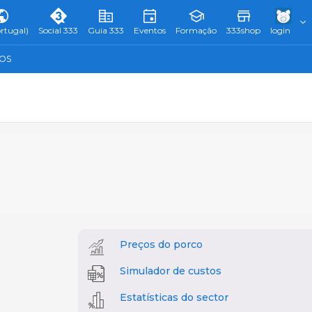
rtugal)
Social 333
Guia 333
Eventos
Formação
333shop
login
TOS
Preços do porco
Simulador de custos
Estatísticas do sector