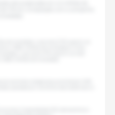
ações são projetcadas em 4,5 milhões de
 de 7,1% em comparação com a campanha
toneladas).
ões de toneladas, o que seria 3,7% superior ao
terior (108,0 milhões de toneladas).A China
oneladas, o que seria 3,7% superior ao total
 (108,0 milhões de toneladas).
nais de sementes oleaginosas aumentariam 0,9%
ladas, apoiadas por aumentos das existências no
nomia e Sustenibilidad 333 Latinoamérica |