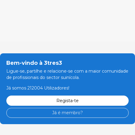
Bem-vindo à 3tres3
Ligue-se, partilhe e relacione-se com a maior comunidade
de profissionais do sector suinícola.
Já somos 212004 Utilizadores!
Regista-te
Já é membro?