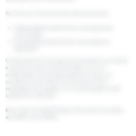
Isto dá-nos uma proporção esta semana de:
0,38 javalis/semana/membro da equipa de
intervenção;
0,2 javalis/semana/membro da equipa do
dispositivo.
O Departamento de Agricultura também coordena
e autoriza a caça na área de baixo risco em
colaboração com as associações de caça e os
conselhos locais. Este fim de semana, foram
realizadas oito caçadas com a participação de 96
caçadores e 108 cães.
8 de maio de 2026/ Redação 333 a partir de dados
do MAPA e do DARPA.