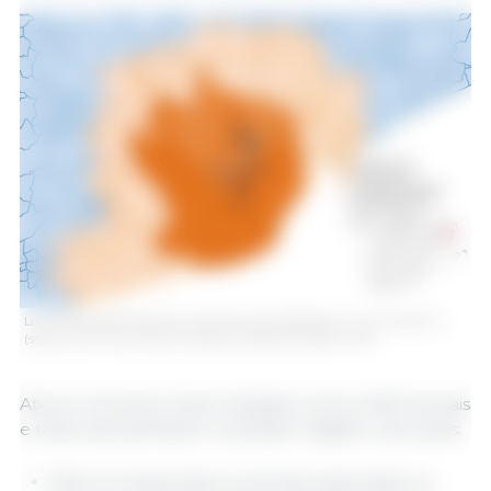
Localização detalhada dos casos de javalis detetados na zona restrita II
(semana 19). Fonte: 333 com base em dados do MAPA e SVO.
Até ao momento, foram testados outros 4552 animais
e todos apresentaram resultado negativo, dos quais:
3644 correspondem a animais capturados ou