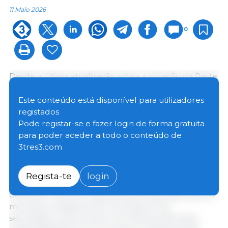
11 Maio 2026
0
Desde a última atualização sobre a situação da Peste
Suína Africana, enviada a 30 de abril de 2026, o
Serviço Veterinário Oficial do Governo da Catalunha
Este conteúdo está disponível para utilizadores
reportou a deteção de um novo foco,
registados
compreendendo um total de 9 casos em javalis, em
Pode registar-se e fazer login de forma gratuita
municípios localizados na Zona Restrita II, dentro da
para poder aceder a todo o conteúdo de
área delimitada por vedações perimetrais. Estes
3tres3.com
casos consistem em carcaças e restos mortais destes
animais encontrados na natureza.
Regista-te
login
Com isto, o número total de focos reportados até ao
momento chega aos 49, 3 primários e 46
secundários, que incluem um total de 306 casos