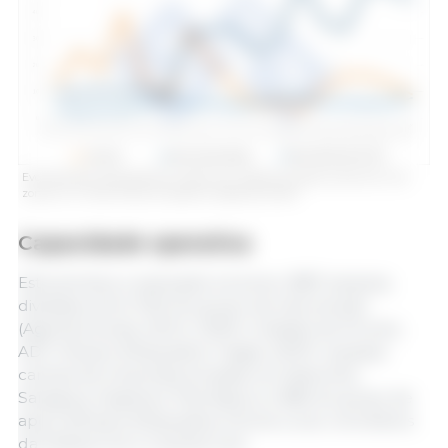
Evolução dos casos positivos, capturas e vigilância passiva semanal nas
zonas I e II. Fonte: 333 com base em dados do MAPA.
Capacidade operativa
Esta semana, a operação envolveu 1887 pessoas,
divididas entre 1002 do grupo de intervenção
(Agentes Rurais, GECA, GEK9, Unidade de Drones,
ADF, Mossos d'Esquadra, Tragsa, GEPIF, equipas
caninas de empresas privadas na Catalunha,
Saragoça, Segóvia e País Basco) e 885 do grupo de
apoio (Mossos d'Esquadra, Polícia Local, voluntários
da Defesa Civil e Guarda Civil).