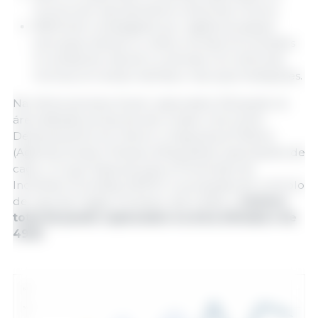
mortos sem apresentarem sintomas clínicos;
908 foram investigados por vigilância passiva
(carcaças inteiras ou restos mortais encontrados
no ambiente natural ou animais com sintomas
mortos) em áreas restritas e nas suas imediações.
Na última semana, foram capturados 322 javalis na
área afetada (zonas de alto e baixo risco) pelo
Departamento do Interior e Segurança Pública
(Agentes Rurais e Mossos d'Esquadra), associações de
caça, o Grupo Especial para a Prevenção de
Incêndios Florestais (GEPIF) e as equipas de controlo
de caça da Tragsa. Portanto, até à data, o
número
total de javalis capturados na área afetada é de
4925
.