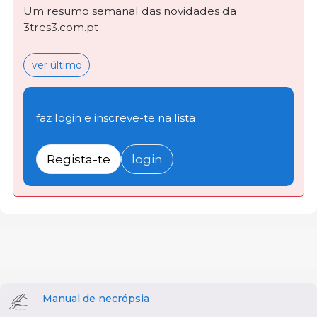
Um resumo semanal das novidades da
3tres3.com.pt
ver último
faz login e inscreve-te na lista
Regista-te
login
Manual de necrópsia