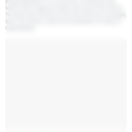
positivos/javalis em 12 concelhos: Cerdanyola del
Vallès, Sant Cugat del Vallès, Sant Quirze del Vallès,
Terrassa, Rubí, Molins de Rei, Sant Feliu de Llobregat,
Sant Just Desvern, Barcelona, ​​Sabadell, El Papiol e
Castellbisbal.