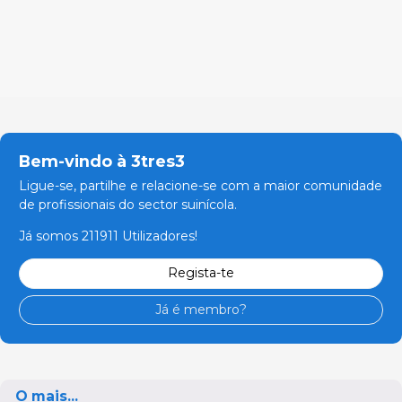
Bem-vindo à 3tres3
Ligue-se, partilhe e relacione-se com a maior comunidade
de profissionais do sector suinícola.
Já somos 211911 Utilizadores!
Regista-te
Já é membro?
O mais...