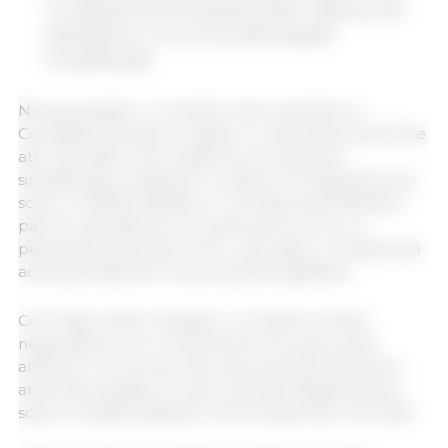
ou pequenas empresas teriam apenas de
apresentar uma única declaração
simplificada.
Na sua posição, o Conselho instrui também a
Comissão Europeia a realizar, o mais tardar até 30 de
abril de 2026, uma revisão do processo de
simplificação, avaliando o impacto do Regulamento
sobre o Desflorestação e o encargo administrativo
para os operadores, em particular as micro e
pequenas empresas. Se for caso disso, a revisão será
acompanhada de uma proposta legislativa.
Com base neste mandato, o Conselho iniciará
negociações com o Parlamento Europeu para
alcançar um acordo final nas próximas semanas e
antes da entrada em vigor do atual Regulamento
sobre a Desflorestação, a 30 de dezembro de 2025.