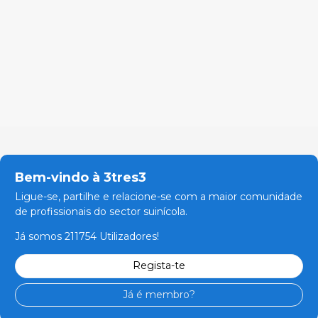
Bem-vindo à 3tres3
Ligue-se, partilhe e relacione-se com a maior comunidade
de profissionais do sector suinícola.
Já somos 211754 Utilizadores!
Regista-te
Já é membro?