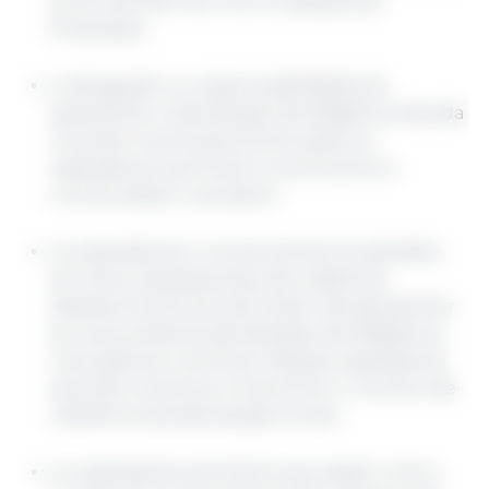
junho de 2027 às micro e pequenas
empresas;
a obrigação e a responsabilidade de
apresentar a declaração de diligência devida
recairiam exclusivamente sobre os
operadores que foram os primeiros a
comercializar o produto;
os operadores e comerciantes localizados
em elos subsequentes da cadeia de
abastecimento já não teriam de apresentar
as suas próprias declarações de diligência,
mas apenas o primeiro desses operadores
teria de conservar e transmitir o número de
referência da declaração inicial;
os operadores primários que sejam micro