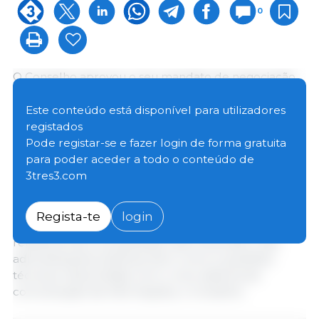
0
O Conselho aprovou o seu mandato de negociação
para uma alteração específica ao Regulamento da
UE sobre a Desflorestação. O objetivo é simplificar a
Este conteúdo está disponível para utilizadores
aplicação das regras existentes e adiar a sua
registados
implementação, permitindo que os operadores,
Pode registar-se e fazer login de forma gratuita
comerciantes e autoridades tenham tempo para se
para poder aceder a todo o conteúdo de
prepararem adequadamente.
3tres3.com
Na sequência das preocupações manifestadas pelos
Regista-te
login
Estados-Membros e pelas partes interessadas
relativamente à preparação das empresas e das
administrações públicas, bem como a questões
técnicas relacionadas com o novo sistema de
comunicação de informações, o Conselho: