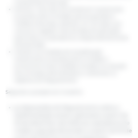
e pequenas empresas;
elimina o "período de tolerância" inicialmente
proposto pela Comissão para as grandes e
médias empresas, optando, em vez disso, por
uma prorrogação clara da data de aplicação
para todos os operadores, independentemente
da dimensão;
mantém as medidas de simplificação
inicialmente propostas pela Comissão e
acrescenta novas medidas, focadas na redução
dos encargos administrativos, mantendo os
objetivos do Regulamento.
Segundo a posição do Conselho:
as disposições do Regulamento sobre a
Desflorestação seriam aplicáveis ​​a partir de
30 de dezembro de 2026 aos operadores de
média e grande dimensão e a partir de 30 de