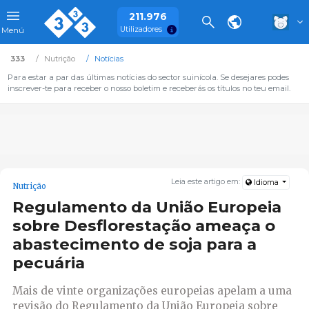
211.976
Utilizadores
Menú
333
Nutrição
Notícias
Para estar a par das últimas notícias do sector suinícola. Se desejares podes
inscrever-te para receber o nosso boletim e receberás os títulos no teu email.
Leia este artigo em:
Idioma
Nutrição
Regulamento da União Europeia
sobre Desflorestação ameaça o
abastecimento de soja para a
pecuária
Mais de vinte organizações europeias apelam a uma
revisão do Regulamento da União Europeia sobre