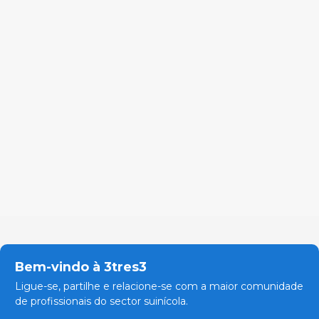
Bem-vindo à 3tres3
Ligue-se, partilhe e relacione-se com a maior comunidade
de profissionais do sector suinícola.