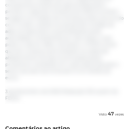
compras de produtos de soja previstas para o
primeiro e segundo trimestres de 2026 encontram-
se agora num estado de incerteza jurídica, de acordo
com Cordero, devido à proposta da Comissão de
adiar as inspecções e as penalizações pelas
autoridades competentes por seis meses, o que
pode ou não ter efeito retroactivo. A FEFAC prevê
que isto conduza a perturbações na cadeia de
abastecimento de soja nos principais países
produtores, resultando em custos adicionais para o
sector pecuário da UE de até 1,5 mil milhões de
euros.
3 de Novembro de 2025/ Redacção 333 a partir da
FEFAC.
47
Visto
vezes
Comentários ao artigo