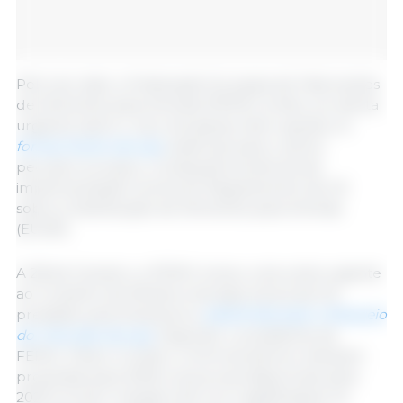
Pelo seu lado, a Federação Europeia de Fabricantes
de Alimentos para Animais (FEFAC) emitiu um alerta
urgente sobre o risco de graves interrupções no
fornecimento de soja
, essencial para o sector
pecuário europeu, consequência directa da
implementação incerta do Regulamento da UE
sobre a Distribuição de Alimentos para Animais
(EUDR).
A 28 de Outubro, a FEFAC enviou uma carta urgente
ao Conselho de Ministros da Agricultura da UE,
presidido pela Dinamarca,
advertindo para o bloqueio
do mercado da soja
. Segundo o presidente da
FEFAC, Pedro Cordero, os fornecedores retiraram
propostas para 2026 e as poucas disponíveis para
2025 incluem margens de lucro significativas. As