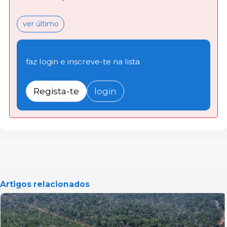
ver último
faz login e inscreve-te na lista
Regista-te
login
Artigos relacionados