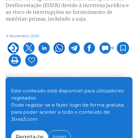
Desflorestação (EUDR) devido à incerteza jurídica e
ao risco de interrupções no fornecimento de
matérias-primas, incluindo a soja.
4 Novembro 2025
0
Mais de vinte organizações europeias dos sectores
agro-alimentar, florestal e de alimentação animal —
incluindo a FEFAC, a COPA-COGECA, a COCERAL, a
Este conteúdo está disponível para utilizadores
CELCAA e a UECBV — manifestaram a sua
registados
preocupação com a falta de clareza jurídica e a
Pode registar-se e fazer login de forma gratuita
inviabilidade prática do Regulamento da União
para poder aceder a todo o conteúdo de
Europeia sobre Desflorestamento (EUDR), que
3tres3.com
deverá entrar em vigor a 30 de Dezembro de 2025
para as médias e grandes empresas e a 30 de Junho
Regista-te
login