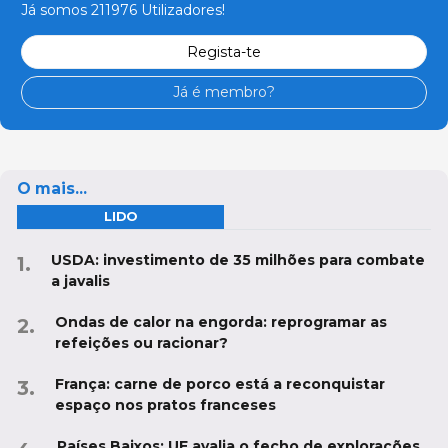
Já somos 211976 Utilizadores!
Regista-te
Já é membro?
O mais...
LIDO
USDA: investimento de 35 milhões para combate
a javalis
Ondas de calor na engorda: reprogramar as
refeições ou racionar?
França: carne de porco está a reconquistar
espaço nos pratos franceses
Países Baixos: UE avalia o fecho de explorações