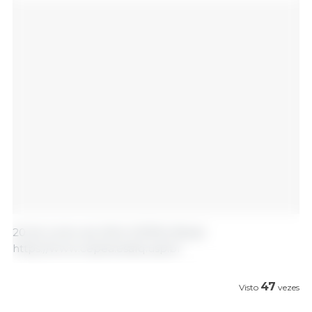
20 de Junho de 2024 /CEPEA /Brasil.
https://www.cepea.esalq.usp.br
47
Visto
vezes