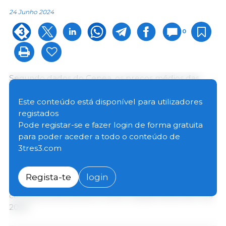
24 Junho 2024
0
Segundo dados do Cepea, os preços médios das
carnes de porco e de frango têm subido em Junho,
em relação ao mês anterior, com avanços mais
Este conteúdo está disponível para utilizadores
intensos para a carne de porco. A carne bovina, por
registados
sua vez, tem sofrido desvalorização também
Pode registar-se e fazer login de forma gratuita
conforme dados do Cepea.
para poder aceder a todo o conteúdo de
3tres3.com
Como resultado, a competitividade da carne de
porco caiu face às concorrentes, com a diferença
Regista-te
login
entre o preço da carcaça especial de porco e o da
carcaça bovina sendo a menor desde Novembro de
2020.