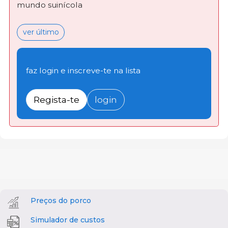
mundo suinícola
ver último
faz login e inscreve-te na lista
Regista-te
login
Preços do porco
Simulador de custos