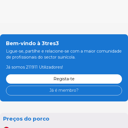
Bem-vindo à 3tres3
Ligue-se, partilhe e relacione-se com a maior comunidade
de profissionais do sector suinícola.
Já somos 211911 Utilizadores!
Regista-te
Já é membro?
Preços do porco