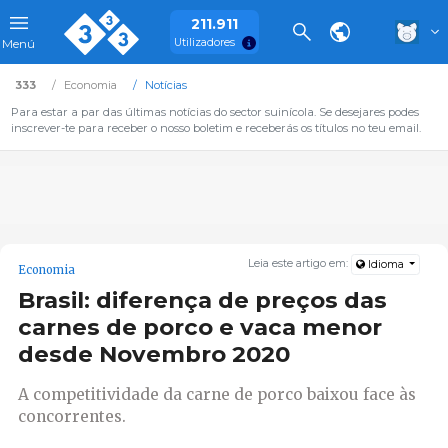
211.911
Utilizadores
Menú
333
Economia
Notícias
Para estar a par das últimas notícias do sector suinícola. Se desejares podes
inscrever-te para receber o nosso boletim e receberás os títulos no teu email.
Leia este artigo em:
Idioma
Economia
Brasil: diferença de preços das
carnes de porco e vaca menor
desde Novembro 2020
A competitividade da carne de porco baixou face às
concorrentes.