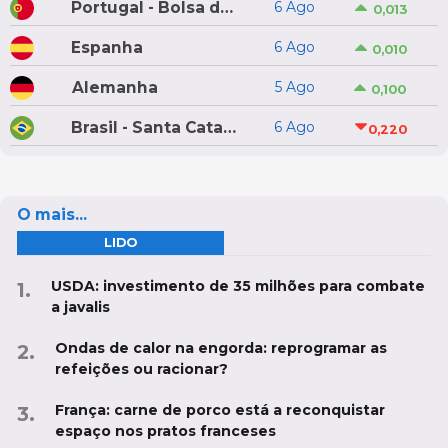
Portugal - Bolsa do Porco do Montijo
6 Ago
0,013
Espanha
6 Ago
0,010
Alemanha
5 Ago
0,100
Brasil - Santa Catarina
6 Ago
0,220
O mais...
LIDO
USDA: investimento de 35 milhões para combate
a javalis
Ondas de calor na engorda: reprogramar as
refeições ou racionar?
França: carne de porco está a reconquistar
espaço nos pratos franceses