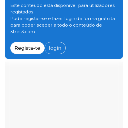
produtos agrícolas para 24 países.
Este conteúdo está disponível para utilizadores
registados
Pode registar-se e fazer login de forma gratuita
No início da semana passada, quatro matadouros de
para poder aceder a todo o conteúdo de
aves e um matadouro de porcos foram
3tres3.com
credenciados e venderão carne do Brasil para o
Vietname. O novo matadouro de suínos que poderá
exportar para o Vietname está localizado em Minas
Regista-te
login
Gerais.