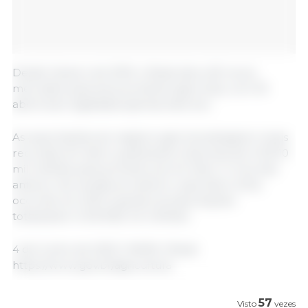
Desde Janeiro de 2019, o Brasil abriu 65 novos
mercados para seus produtos agrícolas, com 30
aberturas registadas apenas este ano.
As exportações do negócio agrícola atingiram níveis
recordes em Abril, quebrando a barreira de US $ 10
mil milhões pela primeira vez em Abril. O recorde
anterior de vendas ao exterior, para Abril, tinha
ocorrido em 2013, quando as exportações
totalizaram US $ 9,65 mil milhões.
4 de Junho de 2020 / MAPA / Brasil.
https://www.gov.br/agricultura
57
Visto
vezes