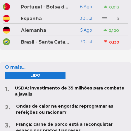
Portugal - Bolsa do Porco do Montijo
6 Ago
0,013
Espanha
30 Jul
0
Alemanha
5 Ago
0,100
Brasil - Santa Catarina
30 Jul
0,130
O mais...
LIDO
USDA: investimento de 35 milhões para combate
a javalis
Ondas de calor na engorda: reprogramar as
refeições ou racionar?
França: carne de porco está a reconquistar
espaço nos pratos franceses