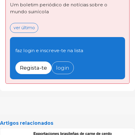
Um boletim periódico de notícias sobre o
mundo suinícola
ver último
faz login e inscreve-te na lista
Regista-te
login
Artigos relacionados