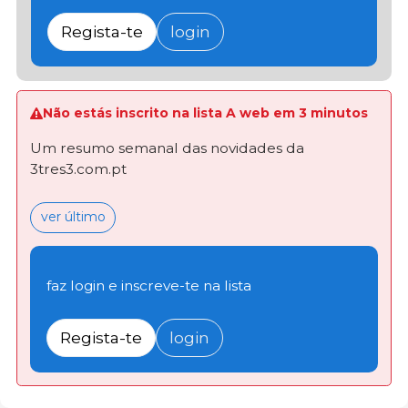
Regista-te
login
Não estás inscrito na lista A web em 3 minutos
Um resumo semanal das novidades da
3tres3.com.pt
ver último
faz login e inscreve-te na lista
Regista-te
login