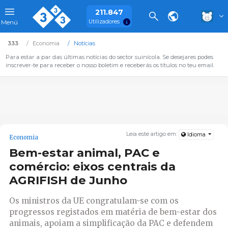
211.847
Utilizadores
Menú
333
Economia
Notícias
Para estar a par das últimas notícias do sector suinícola. Se desejares podes
inscrever-te para receber o nosso boletim e receberás os títulos no teu email.
Leia este artigo em:
Idioma
Economia
Bem-estar animal, PAC e
comércio: eixos centrais da
AGRIFISH de Junho
Os ministros da UE congratulam-se com os
progressos registados em matéria de bem-estar dos
animais, apoiam a simplificação da PAC e defendem