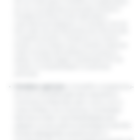
De um modo geral, os Ministros congratularam-
se com os progressos alcançados durante a
Presidência Polaca, tendo salientado a
importância de assegurar um elevado nível de
bem-estar dos animais através da melhoria das
condições durante o transporte. Ao mesmo
tempo, concordaram que é também essencial
evitar encargos administrativos excessivos e
adotar uma abordagem equilibrada a fim de
manter a competitividade e a soberania
alimentar;
Omnibus agrícola:
o Conselho congratulou-
se com a simplificação dos requisitos e
controlos ambientais, bem como com a
maior ênfase nos incentivos. Os Estados
Membros terão mais flexibilidade para
adaptar os seus planos estratégicos da PAC.
Muitas delegações questionaram a