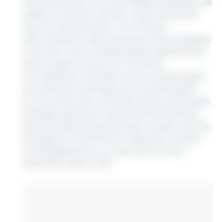
introdução de uma autoridade de gestão de
dados no âmbito da PAC, argumentando
que tal representaria um encargo
administrativo adicional para as autoridades
nacionais, sem simplificações significativas
para os agricultores. Os ministros
consideraram também que as explorações
parcialmente biológicas e as explorações
em processo de conversão para a produção
biológica deveriam igualmente beneficiar
das isenções propostas para os agricultores
biológicos. Os Ministros reiteraram ainda a
necessidade de um orçamento forte e
específico para a PAC;