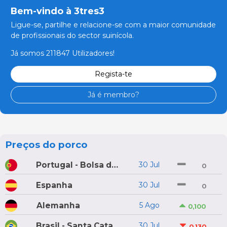
Bem-vindo à 3tres3
Ligue-se, partilhe e relacione-se com a maior comunidade
de profissionais do sector suinícola.
Já somos 211847 Utilizadores!
Regista-te
Já é membro?
Preços do porco
Portugal - Bolsa do Porco do Montijo
30 Jul
0
Espanha
30 Jul
0
Alemanha
5 Ago
0,100
Brasil - Santa Catarina
30 Jul
0,130