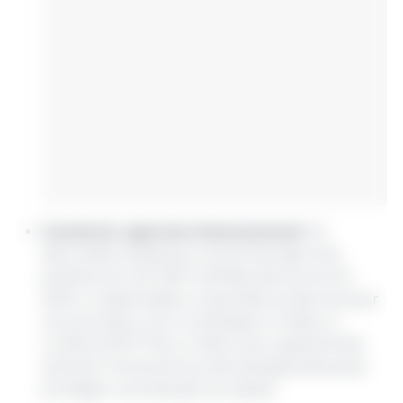
Comércio agrícola internacional:
foi
discutida a balança comercial agrícola,
positiva em 64 000 milhões de euros em
2024, e salientada a importância de avançar
nos acordos com os Estados Unidos, a
Ucrânia (DCFTA) e o Mercosul, garantindo
sempre mecanismos de salvaguarda para
proteger a produção europeia.