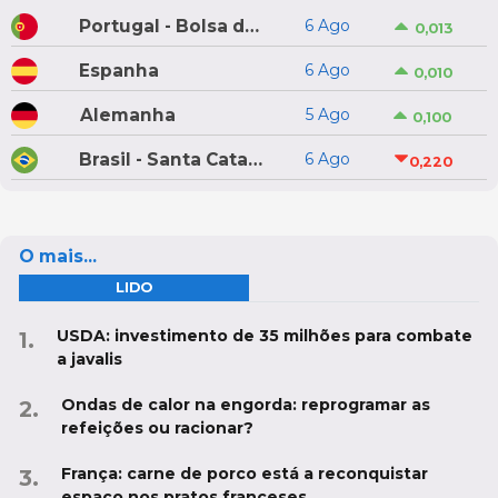
Portugal - Bolsa do Porco do Montijo
6 Ago
0,013
Espanha
6 Ago
0,010
Alemanha
5 Ago
0,100
Brasil - Santa Catarina
6 Ago
0,220
O mais...
LIDO
USDA: investimento de 35 milhões para combate
a javalis
Ondas de calor na engorda: reprogramar as
refeições ou racionar?
França: carne de porco está a reconquistar
espaço nos pratos franceses