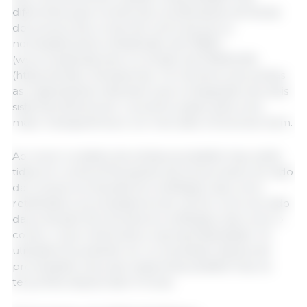
diferentes para monitorizar as alterações semanais
dos preços dos cortes de carne de porco,
nomeadamente a Meatindex da FEBEV
(www.meatindex.be) e a Vindex da FENAVIAN
(https://vindex. fenavian.be). Os membros de ambas
as organizações indicaram que a integração dos dois
sistemas deveria ser o próximo passo para uma
maior transparência e um mercado a funcionar bem.
Ao reunir os dados de ambas as plataformas, serão
tidas em conta as flutuações de preços tanto do lado
da compra (compradores na Bélgica, tais como
retalhistas e processadores de carne) como do lado
da produção (fornecedores na Bélgica, tais como o
corte), o que melhorará a representatividade. Os
utilizadores poderão ver os resultados depois de
processados nas suas respectivas plataformas na
terça-feira depois das 14 horas.