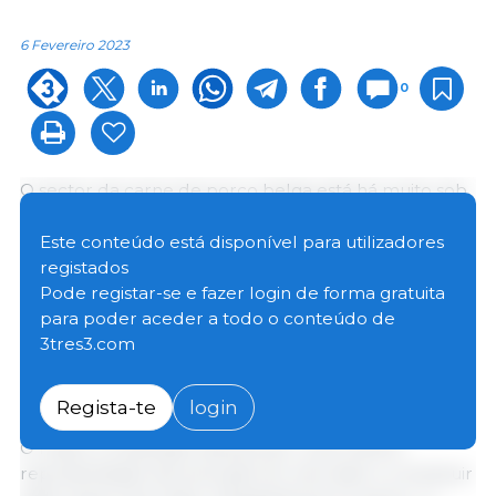
6 Fevereiro 2023
0
O sector da carne de porco belga está há muito sob
pressão na sequência das várias crises que
ocorreram nos últimos anos. Para aumentar a
Este conteúdo está disponível para utilizadores
resiliência do sector, a FEBEV e a FENAVIAN
registados
decidiram integrar os sistemas existentes que
Pode registar-se e fazer login de forma gratuita
calculam as flutuações do mercado, nomeadamente
para poder aceder a todo o conteúdo de
Meatindex e Vindex, para chegar a uma plataforma
3tres3.com
robusta cujos resultados reflectem adequadamente
a situação do mercado na Bélgica.
Regista-te
login
O índice combinado deveria ser uma melhor
representação da evolução do mercado e contribuir