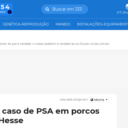
754
Buscar em 333
reais
PT (Po
GENÉTICA-REPRODUÇÃO
MANEIO
INSTALAÇÕES-EQUIPAMEN
ever-te para receber o nosso boletim e receberás os títulos no teu email.
Leia este artigo em:
Idioma
 caso de PSA em porcos
Hesse