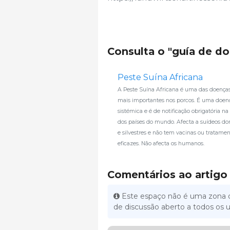
Consulta o "guía de d
Peste Suína Africana
A Peste Suína Africana é uma das doenças 
mais importantes nos porcos. É uma doen
sistémica e é de notificação obrigatória na
dos países do mundo. Afecta a suídeos do
e silvestres e não tem vacinas ou tratame
eficazes. Não afecta os humanos.
Comentários ao artigo
Este espaço não é uma zona d
de discussão aberto a todos os u