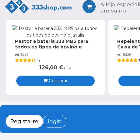
A loja especial
em suíno
Pastor a bateria 333 MB5 para
Repelent
todos os tipos de bovino e
Caixa de 
javalis
ref: 6261
ref: 6339
(
4
)
(
126,00
€
+ iva
Comprar
Regista-te
login