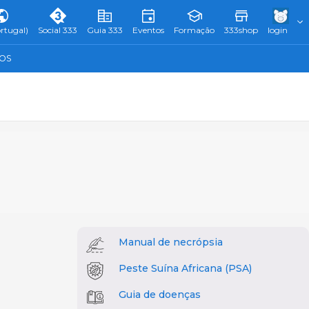
rtugal)
Social 333
Guia 333
Eventos
Formação
333shop
login
TOS
Manual de necrópsia
Peste Suína Africana (PSA)
Guia de doenças