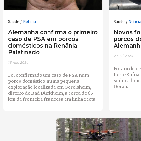
Saúde
Notícia
Saúde
Notíci
Alemanha confirma o primeiro
Novos f
caso de PSA em porcos
porcos d
domésticos na Renânia-
Alemanh
Palatinado
29-Jul-2024
16-Ago-2024
Foram detec
Peste Suína
Foi confirmado um caso de PSA num
suínos domés
porco doméstico numa pequena
Gerau.
exploração localizada em Gerolsheim,
distrito de Bad Dürkheim, a cerca de 65
km da fronteira francesa em linha recta.