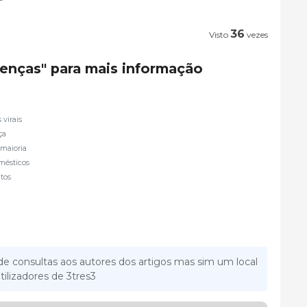
36
Visto
vezes
oenças" para mais informação
virais
ça
 maioria
mésticos
ntos
e consultas aos autores dos artigos mas sim um local
tilizadores de 3tres3