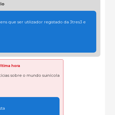
io
ens que ser utilizador registado da 3tres3 e
Última hora
ícias sobre o mundo suinícola
sta