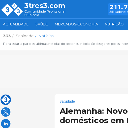
3tres3.com
211.
Comunidade Profissional
Utilizadores 
Suinícola
ACTUALIDADE
SAÚDE
MERCADOS-ECONOMIA
NUTRIÇÃO
333
Sanidade
Notícias
Para estar a par das últimas notícias do sector suinícola. Se desejares podes inscr
Sanidade
Alemanha: Novo
domésticos em 