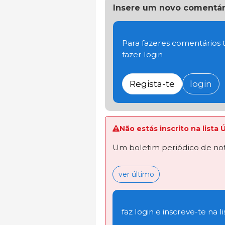
Insere um novo comentár
Para fazeres comentários t
fazer login
Regista-te
login
Não estás inscrito na lista 
Um boletim periódico de not
ver último
faz login e inscreve-te na li