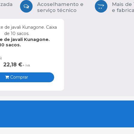
izada
Acoselhamento e
Mais de
serviço técnico
e fabric
e de javali Kunagone.
10 sacos.
5
)
22,18
€
+ iva
Comprar