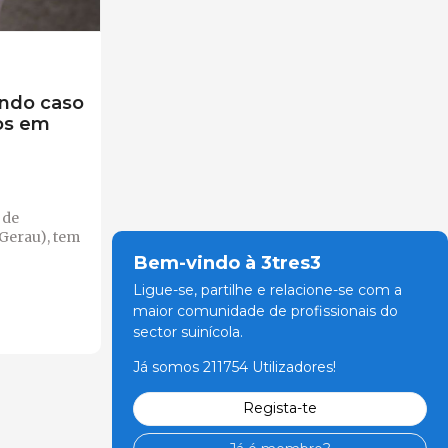
ndo caso
os em
 de
-Gerau), tem
Bem-vindo à 3tres3
Ligue-se, partilhe e relacione-se com a
maior comunidade de profissionais do
sector suinícola.
Já somos 211754 Utilizadores!
Regista-te