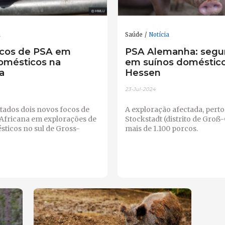
a
Saúde
Notícia
ocos de PSA em
PSA Alemanha: segu
omésticos na
em suínos doméstic
a
Hessen
23-Jul-2024
tados dois novos focos de
A exploração afectada, perto
 Africana em explorações de
Stockstadt (distrito de Groß
ticos no sul de Gross-
mais de 1.100 porcos.