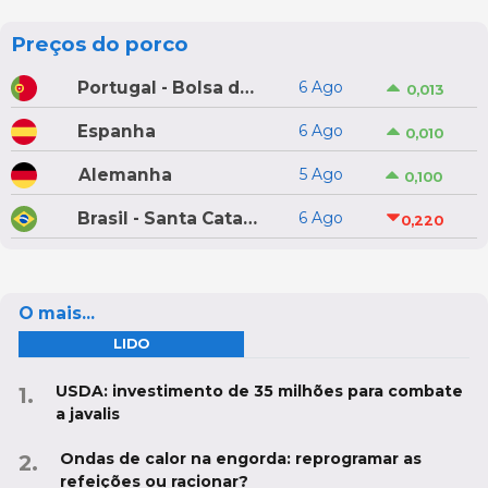
Preços do porco
Portugal - Bolsa do Porco do Montijo
6 Ago
0,013
Espanha
6 Ago
0,010
Alemanha
5 Ago
0,100
Brasil - Santa Catarina
6 Ago
0,220
O mais...
LIDO
USDA: investimento de 35 milhões para combate
a javalis
Ondas de calor na engorda: reprogramar as
refeições ou racionar?