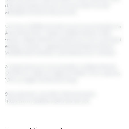
das explorações de porcos encerraram as suas
atividades durante este período.
Um terço (32,8%) de todos os porcos produzidos na
Alemanha foram criados na Baixa Saxónia. Assim
sendo, a Baixa Saxónia manteve-se como o principal
estado produtor, seguida pela Renânia do Norte-
Vestfália (5,8 milhões) e pela Baviera (2,4 milhões).
A maioria dos porcos produzidos na Baixa Saxónia
(73,7%) foi criada na região de Weser-Ems e apenas
1,7% na região de Braunschweig.
9 de setembro de 2025/ LSN/ Alemanha.
https://www.statistik.niedersachsen.de