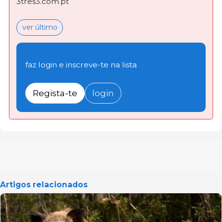
3tres3.com.pt
ver último
faz login e inscreve-te na lista
Regista-te
login
Artigos relacionados