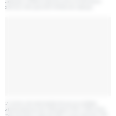
cabeças). O efetivo total de suínos na Alemanha
diminuiu 1,2%, para 20,9 milhões de cabeças.
O número de explorações de porcos na Baixa
Saxónia diminuiu de 4.000 para 3.700 (-7,2%) entre
maio de 2024 e maio de 2025. A nível nacional, 3,3%