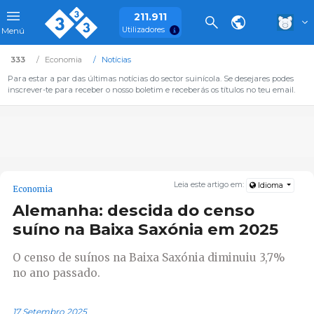
211.911
Utilizadores
Menú
333
Economia
Notícias
Para estar a par das últimas notícias do sector suinícola. Se desejares podes
inscrever-te para receber o nosso boletim e receberás os títulos no teu email.
Leia este artigo em:
Idioma
Economia
Alemanha: descida do censo
suíno na Baixa Saxónia em 2025
O censo de suínos na Baixa Saxónia diminuiu 3,7%
no ano passado.
17 Setembro 2025