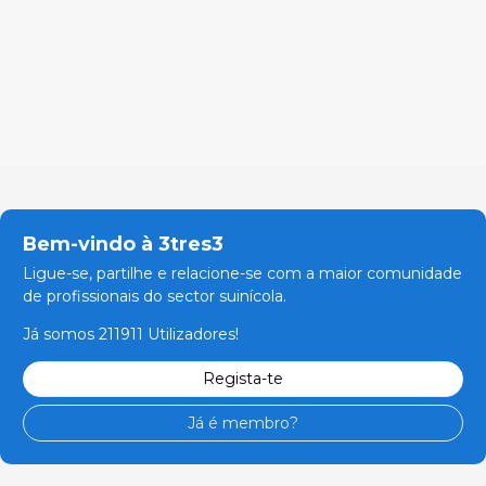
Bem-vindo à 3tres3
Ligue-se, partilhe e relacione-se com a maior comunidade
de profissionais do sector suinícola.
Já somos 211911 Utilizadores!
Regista-te
Já é membro?