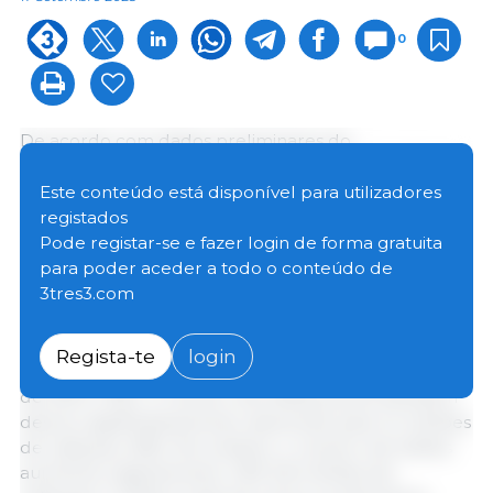
0
De acordo com dados preliminares do
Departamento Estatal de Estatística da Baixa Saxónia
(LSN), estavam a ser criados aproximadamente 6,86
Este conteúdo está disponível para utilizadores
milhões de porcos em maio de 2025. Isto significa
registados
que, pela primeira vez desde 1996, o efetivo de
Pode registar-se e fazer login de forma gratuita
suínos na Baixa Saxónia desceu para menos de 7
para poder aceder a todo o conteúdo de
milhões de cabeças.
3tres3.com
O número de porcos em fase de acabamento
Regista-te
login
diminuiu desproporcionalmente em relação a maio
de 2024 (-5%). O número de leitões jovens também
desceu significativamente, descendo para 1,2 milhões
de cabeças (-8%). No entanto, o número de leitões
aumentou ligeiramente, 1,9% (1,8 milhões de