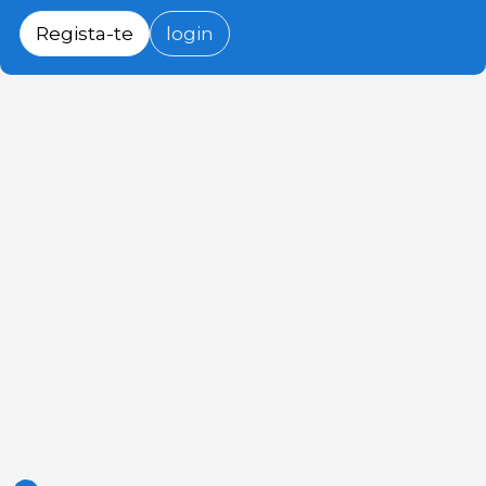
Regista-te
login