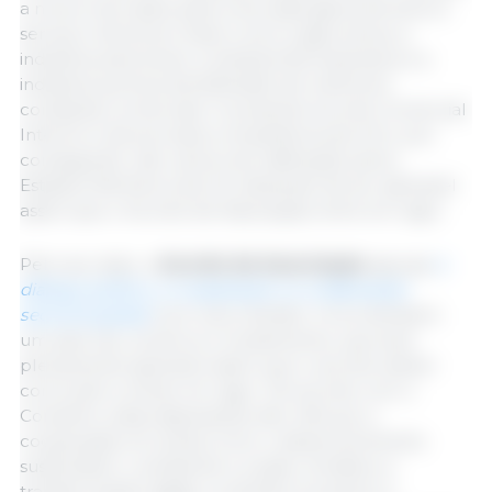
a novos mercados para uma vasta gama de bens e
serviços. Sectores-chave como a agricultura, a
indústria automóvel, a indústria farmacêutica e a
indústria química beneficiarão de melhores
condições comerciais. O presente Acordo Comercial
Interino é da exclusiva competência da UE e, por
conseguinte, não carece de ratificação pelos
Estados-Membros da UE, deixando de ser aplicável
assim que o Acordo de Associação entre em vigor.
Pelo seu lado, o
Acordo de Associação
agrupa
o
diálogo político, a cooperação e a colaboração
sectorial global
num único âmbito. Inclui também
um pilar de comércio e investimento, que será
plenamente aplicável assim que o acordo estiver
concluído e entrar em vigor. De acordo com o
Conselho, estas disposições irão reforçar a
cooperação em áreas como o desenvolvimento
sustentável, o ambiente e a ação climática, a
transformação digital, os direitos humanos, a