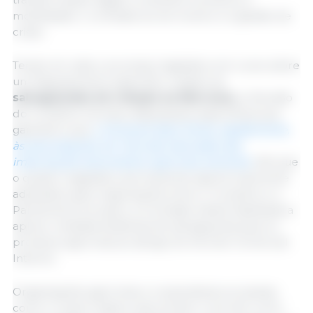
mobilidade, o combate ao terrorismo e a gestão de
crises.
Tendo em vista o processo legislativo em curso sobre
um Regulamento específico relativo às
salvaguardas em relação ao Mercosur,
a Decisão
do Conselho introduz disposições específicas que
garantem que
a UE possa fazer frente, rapidamente,
às perturbações do mercado derivadas das
importações de produtos agrícolas sensíveis.
Até que
o quadro legislativo permanente seja formalmente
adoptado após negociações entre o Conselho e o
Parlamento Europeu, a Comissão estará habilitada a
aplicar medidas bilaterais de salvaguarda para os
produtos agrícolas ao abrigo do Acordo Comercial
Interino.
Organizações agrícolas e cooperativas europeias,
como o Copa-Cogeca, denunciam o acordo como