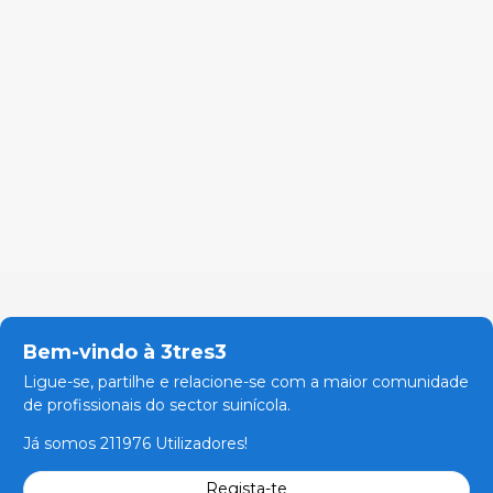
Bem-vindo à 3tres3
Ligue-se, partilhe e relacione-se com a maior comunidade
de profissionais do sector suinícola.
Já somos 211976 Utilizadores!
Regista-te