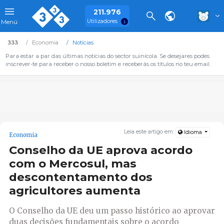
211.976
Utilizadores
Menú
333
Economia
Notícias
Para estar a par das últimas notícias do sector suinícola. Se desejares podes
inscrever-te para receber o nosso boletim e receberás os títulos no teu email.
Leia este artigo em:
Idioma
Economia
Conselho da UE aprova acordo
com o Mercosul, mas
descontentamento dos
agricultores aumenta
O Conselho da UE deu um passo histórico ao aprovar
duas decisões fundamentais sobre o acordo