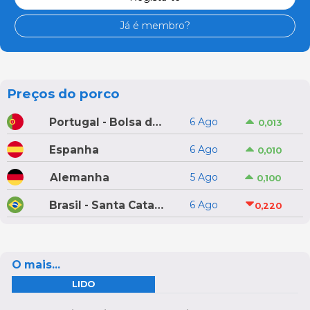
Já é membro?
Preços do porco
Portugal - Bolsa do Porco do Montijo
6 Ago
0,013
Espanha
6 Ago
0,010
Alemanha
5 Ago
0,100
Brasil - Santa Catarina
6 Ago
0,220
O mais...
LIDO