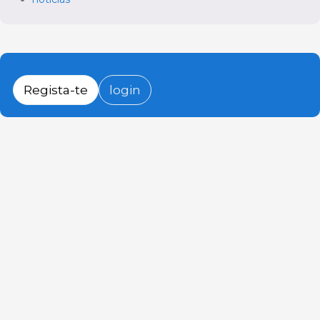
Regista-te
login