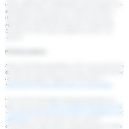
sendo defeituoso e manifestaram preocupação com
a decisão de última hora do Conselho de retirar a
declaração que garantia que o acordo não seria
aplicado provisoriamente antes de o Parlamento
Europeu ter tido a oportunidade de emitir o seu
parecer.
Próximos passos
Após as Decisões adoptadas, a UE e os seus parceiros
do Mercosul, irão assinar os acordos. Antes de que os
acordos se possam celebrar formalmente,
o
Parlamento Europeu deverá dar a sua aprovação.
O Acordo de Associação entrará plenamente em
vigor uma vez que
todos os Estados Membros da UE
e os parceiros do Mercosul tenham completado a sua
ratificação
. O Acordo Interino de Comércio
continuará em vigor até ser substituído pela entrada