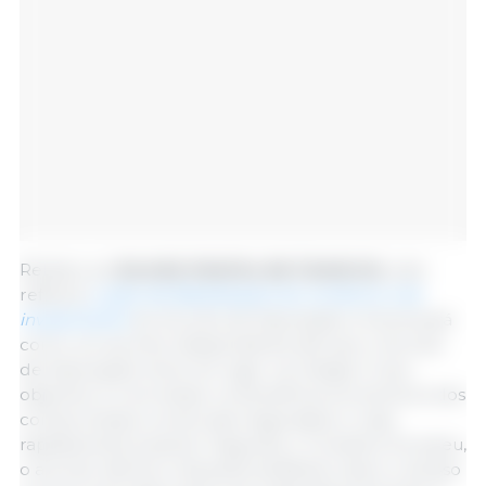
Relativo ao
Acordo Interino de Comércio
, este
reflecte
o pilar de liberalização do comércio e do
investimento
do Acordo de Associação e funcionará
como um acordo independente até que o Acordo
de Associação entre em vigor na íntegra. O seu
objectivo é concretizar os benefícios económicos dos
compromissos comerciais negociados o mais
rapidamente possível. Segundo o Conselho Europeu,
o acordo oferece reduções tarifárias e abre o acesso