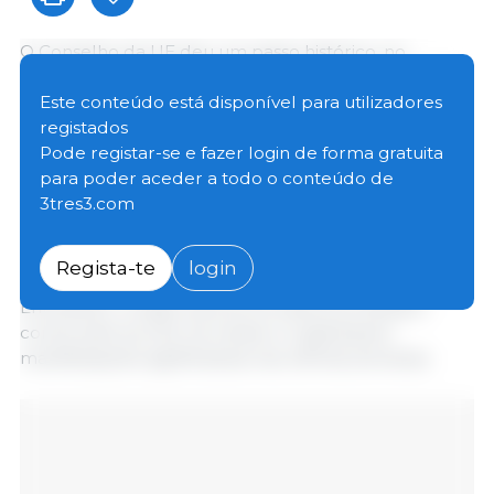
O Conselho da UE deu um passo histórico, no
passado dia 9 de Janeiro, ao aprovar duas decisões
fundamentais que permitirão a assinatura do Acordo
Este conteúdo está disponível para utilizadores
de Associação UE-Mercosul e do Acordo Comercial
registados
Interino. O Parlamento Europeu necessita de
Pode registar-se e fazer login de forma gratuita
aprovar os acordos antes da sua conclusão formal
para poder aceder a todo o conteúdo de
pelo Conselho. A ratificação por todos os Estados-
3tres3.com
Membros da UE será também necessária para que o
Acordo de Associação entre em vigor.
Regista-te
login
Entretanto, os agricultores europeus protestam
contra este acordo há meses e organizaram
manifestações significativas nas últimas semanas.