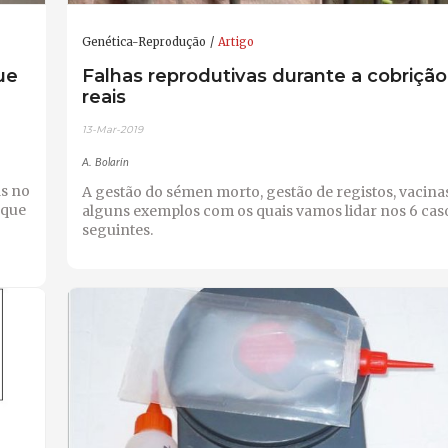
Genética-Reprodução
Artigo
ue
Falhas reprodutivas durante a cobrição
reais
13-Mar-2019
A. Bolarín
s no
A gestão do sémen morto, gestão de registos, vacinas, 
 que
alguns exemplos com os quais vamos lidar nos 6 caso
seguintes.