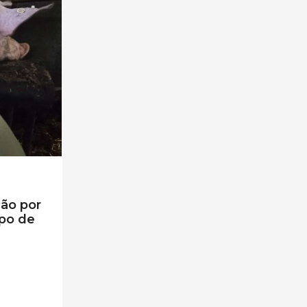
ção por
po de