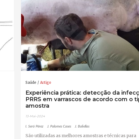
Saúde
Artigo
Experiência prática: detecção da infec
PRRS em varrascos de acordo com o ti
amostra
13-Mai-2024
I. Seró Pérez
J. Palomes Cases
J. Baliellas
São utilizadas as melhores amostras e técnicas para