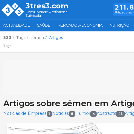
3tres3.com
211.
Comunidade Profissional
Utilizadores 
Suinícola
ACTUALIDADE
SAÚDE
MERCADOS-ECONOMIA
NUTRIÇÃO
333
Tags
sémen
Artigos
Tags
Artigos sobre sémen em Artig
Noticias de Empresa
Notícias
Humor
Abstracts
Arti
1
8
4
43