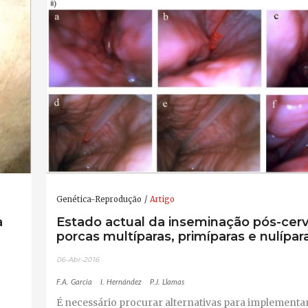
Genética-Reprodução
Artigo
a
Estado actual da inseminação pós-cerv
porcas multíparas, primíparas e nulípar
06-Abr-2016
F.A. García
I. Hernández
P.J. Llamas
É necessário procurar alternativas para implementa