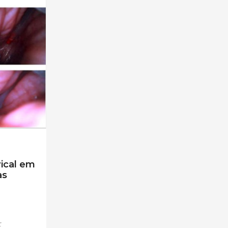
ical em
as
r