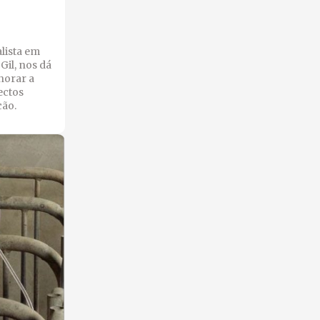
lista em
Gil, nos dá
horar a
ectos
ção.