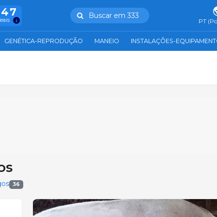
847
Buscar em 333
reais
PT (Po
GENÉTICA-REPRODUÇÃO
MANEIO
INSTALAÇÕES-EQUIPAMEN
os
gos
36