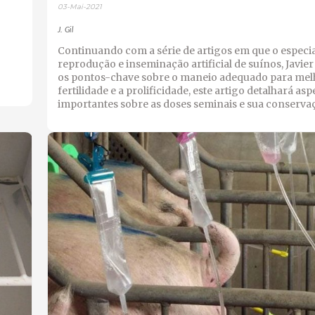
03-Mai-2021
J. Gil
Continuando com a série de artigos em que o especia
reprodução e inseminação artificial de suínos, Javier 
os pontos-chave sobre o maneio adequado para mel
fertilidade e a prolificidade, este artigo detalhará asp
importantes sobre as doses seminais e sua conserva