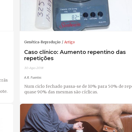
Genética-Reprodução
Artigo
Caso clínico: Aumento repentino das
repetições
30-Ago-2018
A.R. Fuentes
rrãs
Num ciclo fechado passa-se de 10% para 50% de repe
ote.
quase 90% das mesmas são cíclicas.