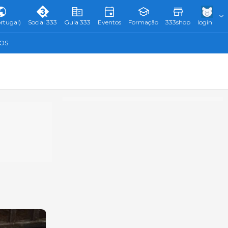
rtugal)
Social 333
Guia 333
Eventos
Formação
333shop
login
TOS