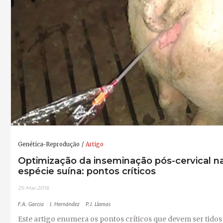
Genética-Reprodução
Artigo
Optimização da inseminação pós-cervical n
espécie suína: pontos críticos
25-Mai-2016
F.A. García
I. Hernández
P.J. Llamas
Este artigo enumera os pontos críticos que devem ser tidos