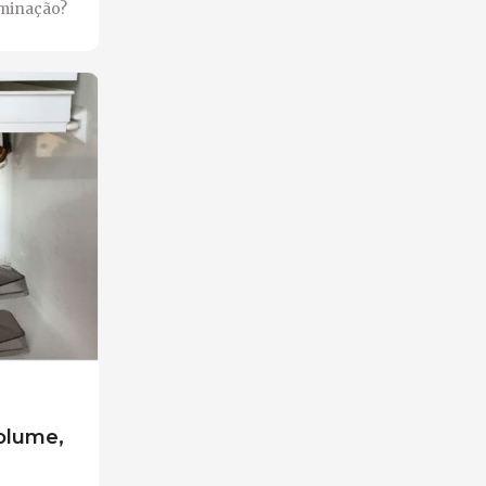
eminação?
olume,