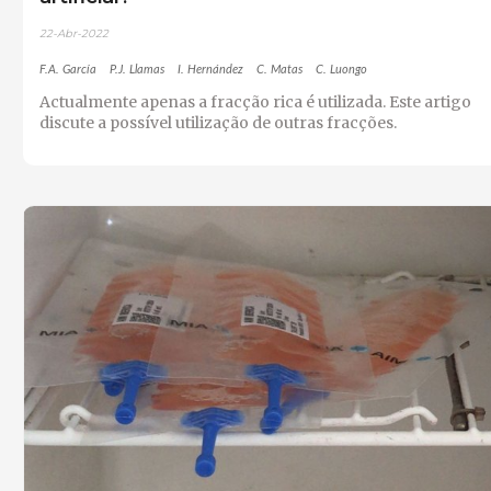
22-Abr-2022
F.A. García
P.J. Llamas
I. Hernández
C. Matas
C. Luongo
Actualmente apenas a fracção rica é utilizada. Este artigo
discute a possível utilização de outras fracções.