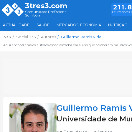
3tres3.com
211.
Comunidade Profissional
Utilizadores 
Suinícola
ACTUALIDADE
SAÚDE
MERCADOS-ECONOMIA
NUTRIÇÃO
333
Social 333
Autores
Guillermo Ramis Vidal
Aqui encontrarás os autores especializados em suíno que colaboram na 3tres3 
Guillermo Ramis 
Universidade de Mu