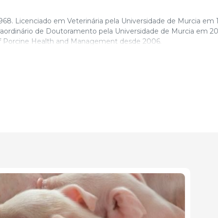
68. Licenciado em Veterinária pela Universidade de Murcia em 
raordinário de Doutoramento pela Universidade de Murcia em 20
f Porcine Health and Management desde 2006.
 exclusivo, durante mais de 12 anos. Actualmente é Professor Con
 de Produção Animal da Universidade de Murcia, ministrando 
er Universitário em Suinicultura Profissional e Científica da Unive
ría y Salud Animal” desde 1997 e ao grupo “Nuevas alternativas
perimental. Donación de órganos” desde o ano 2006. É coautor de
e 75 publicações em revistas de divulgação, bem como diferentes