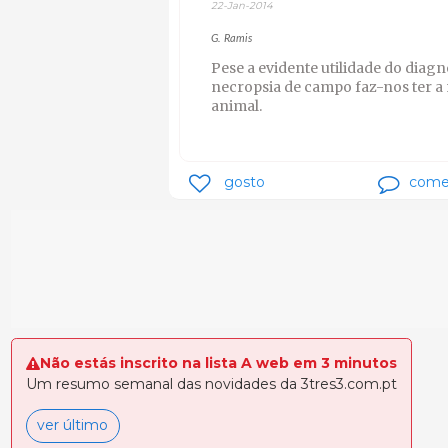
22-Jan-2014
G. Ramis
Pese a evidente utilidade do diag
necropsia de campo faz-nos ter a
animal.
gosto
come
Não estás inscrito na lista A web em 3 minutos
Um resumo semanal das novidades da 3tres3.com.pt
ver último