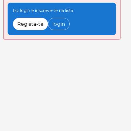
faz login e inscreve-te na lista
Regista-te
login