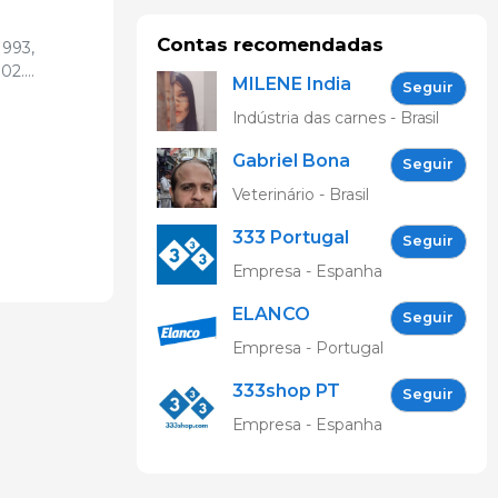
Contas recomendadas
1993,
02.
MILENE India
Seguir
tratado
Indústria das carnes - Brasil
aulas na
rsidade de
Gabriel Bona
Seguir
 al
Veterinário - Brasil
 mais de 50
 capítulos
333 Portugal
Seguir
Empresa - Espanha
ELANCO
Seguir
ANIMAL
Empresa - Portugal
HEALTH
333shop PT
Seguir
Empresa - Espanha