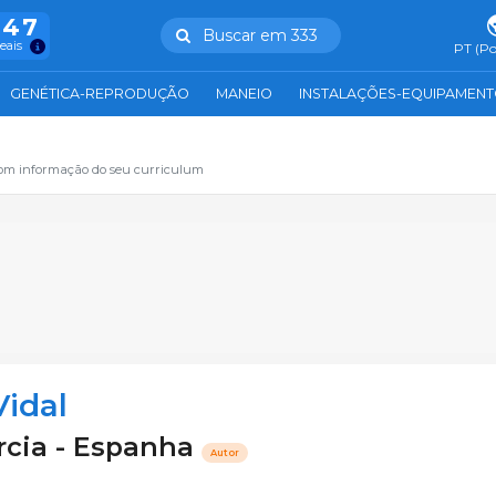
847
Buscar em 333
reais
PT (Po
GENÉTICA-REPRODUÇÃO
MANEIO
INSTALAÇÕES-EQUIPAMEN
com informação do seu curriculum
Vidal
rcia - Espanha
Autor