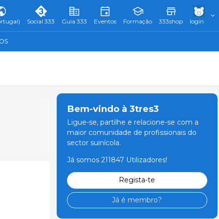
rtugal)
Social 333
Guia 333
Eventos
Formação
333shop
login
TOS
Bem-vindo à 3tres3
Ligue-se, partilhe e relacione-se com a
maior comunidade de profissionais do
sector suinícola.
Já somos 211847 Utilizadores!
Regista-te
Já é membro?