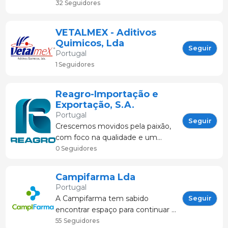
líder na nutrição
32 Seguidores
integral de suínos
em todas as suas
VETALMEX - Aditivos
fases
Quimicos, Lda
(reprodutores,
Seguir
Portugal
leitões e
1 Seguidores
crescimento-
terminação),
sendo ao mesmo
Reagro-Importação e
Exportação, S.A.
tempo a
Portugal
referência máxima
Seguir
Crescemos movidos pela paixão,
no
com foco na qualidade e um
forte compromisso para com os
0 Seguidores
nossos clientes. Hoje,
continuamos a inovar, guiados
Campifarma Lda
pelos mesmos valores que
Portugal
estiveram na origem da nossa
A Campifarma tem sabido
Seguir
empresa. Desde o início,
encontrar espaço para continuar a
procurámo
crescer, de modo sustentado no
55 Seguidores