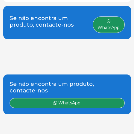
negócio da saúde animal. Fruto
da experiência acumulada neste
setor e do trabalho diário da sua
Se não encontra um
equipa, apresenta soluç&
produto, contacte-nos
WhatsApp
Se não encontra um produto,
contacte-nos
WhatsApp