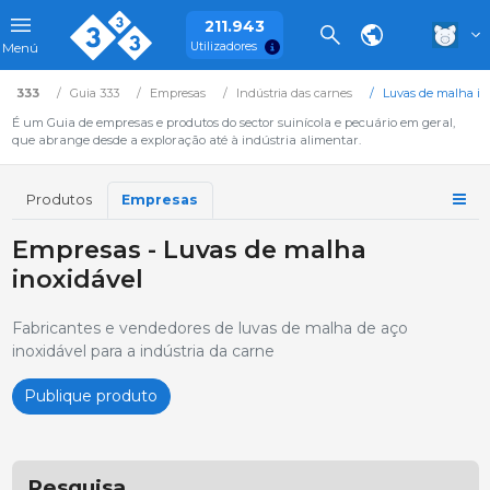
211.943
Utilizadores
Menú
333
Guia 333
Empresas
Indústria das carnes
Luvas de malha in
É um Guia de empresas e produtos do sector suinícola e pecuário em geral,
que abrange desde a exploração até à indústria alimentar.
Produtos
Empresas
Empresas - Luvas de malha
inoxidável
Fabricantes e vendedores de luvas de malha de aço
inoxidável para a indústria da carne
Publique produto
Pesquisa