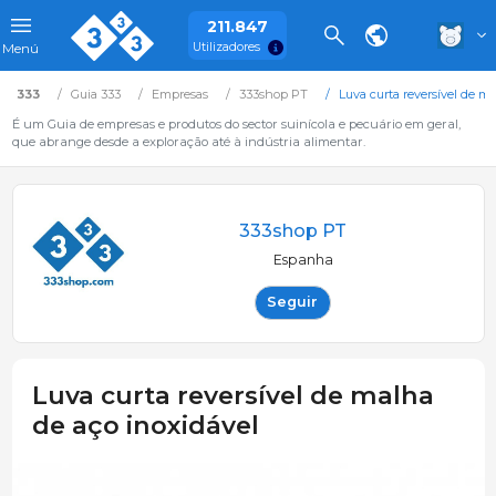
211.847
Utilizadores
Menú
333
Guia 333
Empresas
333shop PT
Luva curta reversível de m
É um Guia de empresas e produtos do sector suinícola e pecuário em geral,
que abrange desde a exploração até à indústria alimentar.
333shop PT
Espanha
Seguir
Luva curta reversível de malha
de aço inoxidável