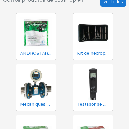
ver todos
ANDROSTAR PLUS 47 g / 100 L - Diluente de sêmen de longa duração
Kit de necropsia e dissecção 333 - 7 instrumentos
Mecaniques Segalés DN150 Contador de Volume e Nitrogênio
Testador de pH, EC, TDS e temperatura Hanna HI98130