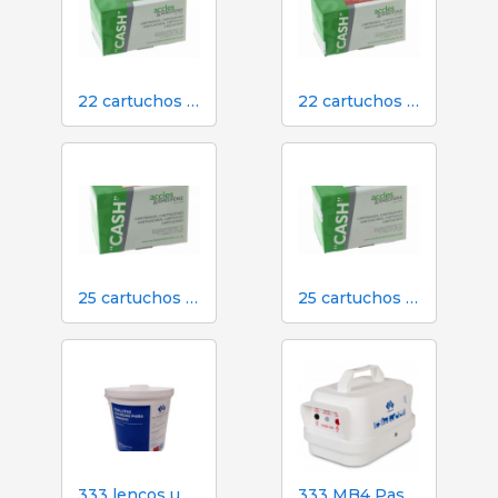
22 cartuchos verdes calibre para atordoamento em dinheiro no matadouro
22 cartuchos vermelhos calibre para atordoamento em dinheiro em matadouro
25 cartuchos laranja calibre para atordoamento em dinheiro em matadouro
25 cartuchos verdes calibre para atordoamento em dinheiro no matadouro
333 lenços umedecidos para porcas durante a inseminação
333 MB4 Pastor elétrico alimentado por bateria para cães e cavalos