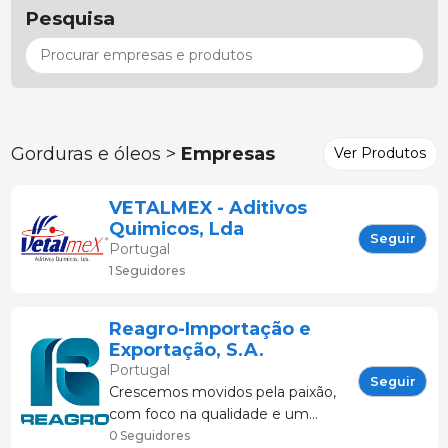
Pesquisa
Gorduras e óleos >
Empresas
Ver Produtos
VETALMEX - Aditivos
Quimicos, Lda
Seguir
Portugal
1 Seguidores
Reagro-Importação e
Exportação, S.A.
Portugal
Seguir
Crescemos movidos pela paixão,
com foco na qualidade e um
forte compromisso para com os
0 Seguidores