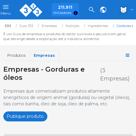
211.911
Utilizadores
Menú
333
Guia 333
Empresas
Nutrição
Ingredientes
Gorduras e ó
É um Guia de empresas e produtos do sector suinícola e pecuário em geral,
que abrange desde a exploração até à indústria alimentar.
Produtos
Empresas
Empresas - Gorduras e
(3
óleos
Empresas)
Empresas que comercializam produtos altamente
energéticos de origem animal (gorduras) ou vegetal (óleos),
tais como banha, óleo de soja, óleo de palma, etc.
Publique produto