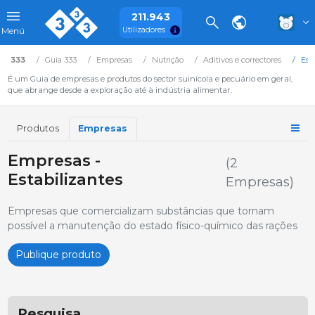
211.943
Utilizadores
Menú
333
Guia 333
Empresas
Nutrição
Aditivos e correctores
Est
É um Guia de empresas e produtos do sector suinícola e pecuário em geral,
que abrange desde a exploração até à indústria alimentar.
Produtos
Empresas
Empresas -
(2
Estabilizantes
Empresas)
Empresas que comercializam substâncias que tornam
possível a manutenção do estado físico-químico das rações
Publique produto
Pesquisa