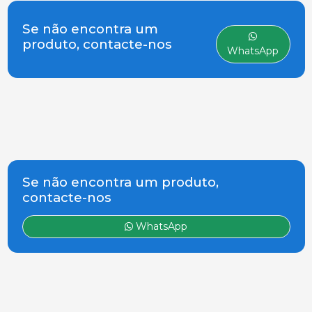
continuamos a inovar, guiados
pelos mesmos valores que
Se não encontra um
estiveram na origem da nossa
produto, contacte-nos
WhatsApp
empresa. Desde o início,
procurámo
Se não encontra um produto,
contacte-nos
WhatsApp