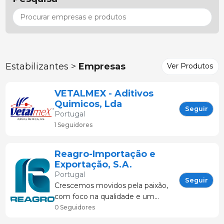
Estabilizantes >
Empresas
Ver Produtos
VETALMEX - Aditivos
Quimicos, Lda
Seguir
Portugal
1 Seguidores
Reagro-Importação e
Exportação, S.A.
Portugal
Seguir
Crescemos movidos pela paixão,
com foco na qualidade e um
forte compromisso para com os
0 Seguidores
nossos clientes. Hoje,