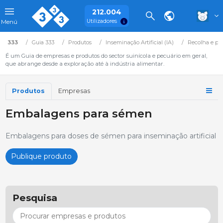
212.004
Utilizadores
Menú
333
Guia 333
Produtos
Inseminação Artificial (IA)
Recolha e pr
É um Guia de empresas e produtos do sector suinícola e pecuário em geral,
que abrange desde a exploração até à indústria alimentar.
Produtos
Empresas
Embalagens para sémen
Embalagens para doses de sémen para inseminação artificial
Publique produto
Pesquisa