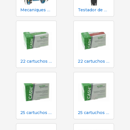
Mecaniques Segalés DN150 Contador de Volume e Nitrogênio
Testador de pH, EC, TDS e temperatura Hanna HI98130
22 cartuchos verdes calibre para atordoamento em dinheiro no matadouro
22 cartuchos vermelhos calibre para atordoamento em dinheiro em matadouro
25 cartuchos laranja calibre para atordoamento em dinheiro em matadouro
25 cartuchos verdes calibre para atordoamento em dinheiro no matadouro