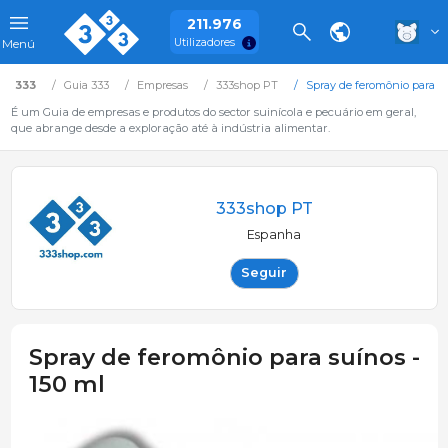
211.976
Utilizadores
Menú
333
Guia 333
Empresas
333shop PT
Spray de feromônio para su
É um Guia de empresas e produtos do sector suinícola e pecuário em geral,
que abrange desde a exploração até à indústria alimentar.
333shop PT
Espanha
Seguir
Spray de feromônio para suínos -
150 ml