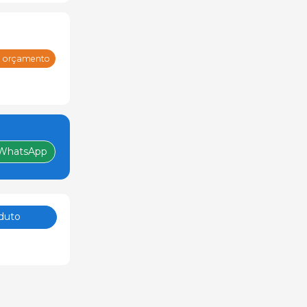
m orçamento
WhatsApp
duto