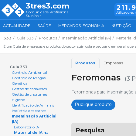
3tres3.com
211.
Comunidade Profissional
Utilizadores 
Suinícola
ACTUALIDADE
SAÚDE
MERCADOS-ECONOMIA
NUTRIÇÃO
333
Guia 333
Produtos
Inseminação Artificial (IA)
Material 
É um Guia de empresas e produtos do sector suinícola e pecuário em geral, que 
Produtos
Empresas
Guia 333
Controlo Ambiental
Feromonas
(3 
Controlo de Pragas
Genética
Gestão de cadáveres
Feromonas para inseminação art
Gestão de chorumes
Higiene
Publique produto
Identificação de Animais
Indústria das carnes
Inseminação Artificial
(IA)
Laboratório IA
Pesquisa
Material de IA na