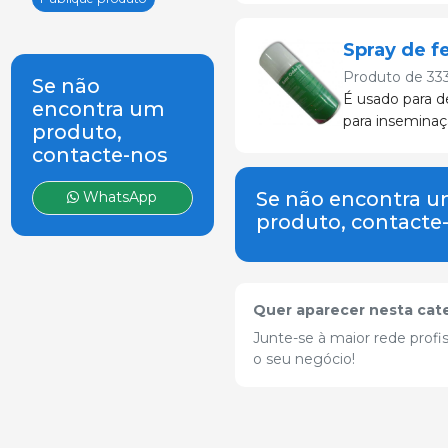
Spray de f
Produto de
33
Se não
É usado para d
encontra um
para inseminação
produto,
contacte-nos
Se não encontra 
WhatsApp
produto, contacte
Quer aparecer nesta cat
Junte-se à maior rede profis
o seu negócio!