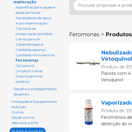
exploração
Aparelhos para aquecer
doses seminais
Aquecedores de água
Auto-inseminação
Câmaras de
Feromonas >
Produtos
conservação portáteis
Carros para IA
Catéteres espiral
Catéteres esponja
Nebulizado
Catéteres intrauterinos
Vetoquinol
Feromonas
Gel para IA
Produto de
33
Limpeza vulvas
Pacote com 4 n
Plasma seminal
Vetoquinol
sintético
Recolha e processamento
de sémen
Instalações e Equipamento
Vaporizad
Nutrição
Produto de
33
Outros
Feromônios de o
Saúde animal
Vestuário e EPIs
detecção do ci
Publique produto