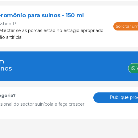
eromônio para suínos - 150 ml
3shop PT
Solicitar u
etectar se as porcas estão no estágio apropriado
 artificial.
um
-nos
egoria?
Publique pro
sional do sector suinícola e faça crescer