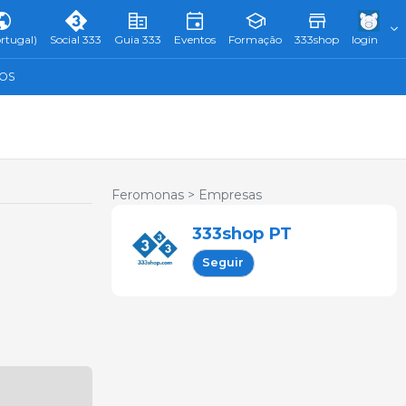
rtugal)
Social 333
Guia 333
Eventos
Formação
333shop
login
TOS
Feromonas >
Empresas
333shop PT
Seguir