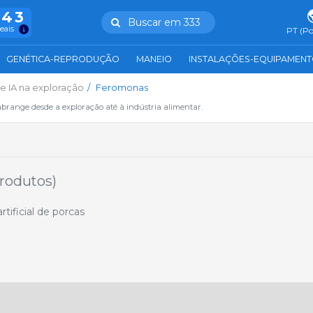
943
Buscar em 333
reais
PT (Po
GENÉTICA-REPRODUÇÃO
MANEIO
INSTALAÇÕES-EQUIPAMEN
de IA na exploração
Feromonas
abrange desde a exploração até à indústria alimentar.
Produtos)
ificial de porcas