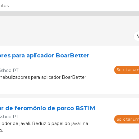
res para aplicador BoarBetter
Solicitar u
3shop PT
ebulizadores para aplicador BoarBetter
or de feromônio de porco BSTIM
3shop PT
Solicitar u
dor de javali. Reduz o papel do javali na
o.