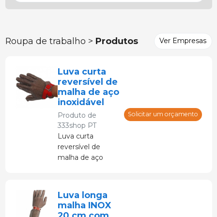
Roupa de trabalho >
Produtos
Ver Empresas
Luva curta
reversível de
malha de aço
inoxidável
Solicitar um orçamento
Produto de
333shop PT
Luva curta
reversível de
malha de aço
inoxidável com tira
de ajuste de pulso
Luva longa
malha INOX
20 cm com