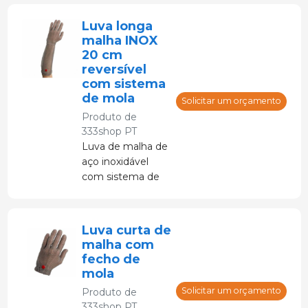
Luva longa
malha INOX
20 cm
reversível
com sistema
de mola
Solicitar um orçamento
Produto de
333shop PT
Luva de malha de
aço inoxidável
com sistema de
ajuste de mola
ultraplana no
pulso e cotovelo
Luva curta de
malha com
fecho de
mola
Solicitar um orçamento
Produto de
333shop PT