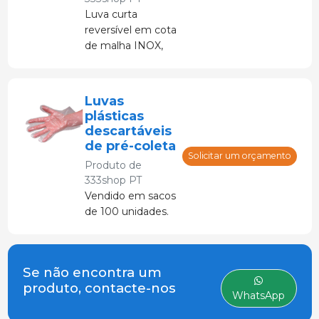
Luva curta
reversível em cota
de malha INOX,
fecho com
sistema de mola
plana ultraplana
Luvas
para ajuste no
plásticas
pulso.
descartáveis
de pré-coleta
Solicitar um orçamento
Produto de
333shop PT
Vendido em sacos
de 100 unidades.
Se não encontra um
produto, contacte-nos
WhatsApp