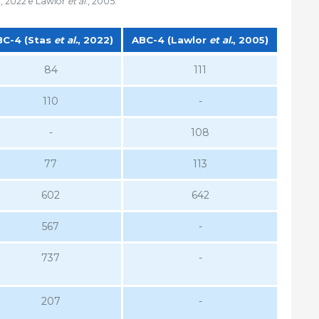
., 2022 e Lawlor
et al
., 2005.
C-4 (Stas
et al.
, 2022)
ABC-4 (Lawlor
et al.
, 2005)
C-4 (Stas
et al.
, 2022)
ABC-4 (Lawlor
et al.
, 2005)
84
111
110
-
-
108
77
113
602
642
567
-
737
-
207
-