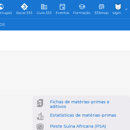
rtugal)
Social 333
Guia 333
Eventos
Formação
333shop
login
TOS
Fichas de matérias-primas e
aditivos
Estatísticas de matérias-primas
Peste Suína Africana (PSA)