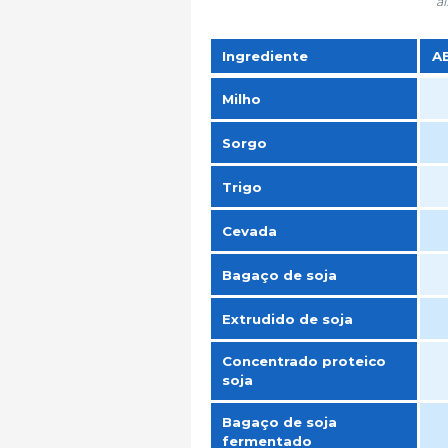
al
Ingrediente
AB
Ingrediente
AB
Milho
Sorgo
Trigo
Cevada
Bagaço de soja
Extrudido de soja
Concentrado proteico
soja
Bagaço de soja
fermentado