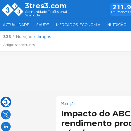
3tres3.com
211.
Comunidade Profissional
Utilizadores 
Suinícola
ACTUALIDADE
SAÚDE
MERCADOS-ECONOMIA
NUTRIÇÃO
333
Nutrição
Artigos
Artigos sobre suínos
Nutrição
Impacto do ABC-
rendimento prod