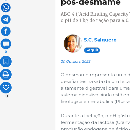
pós-desmame
ABC-4 (“Acid Binding Capacity”
o pH de 1 kg de ração para 4,0.
S.C. Salguero
Seguir
0
20 Outubro 2025
O desmame representa uma das t
desafiantes na vida de um leit
altamente digestível para uma 
sistema digestivo ainda está e
1
fisiológica e metabólica (Pluske
Durante a lactação, o pH gástr
fermentação da lactose (Cranwe
produção endógena de ácido c