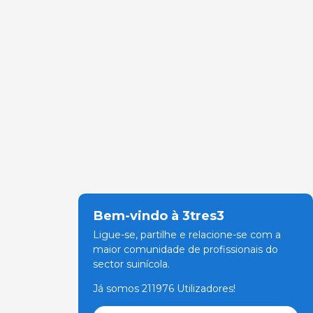
Bem-vindo à 3tres3
Ligue-se, partilhe e relacione-se com a
maior comunidade de profissionais do
sector suinícola.
Já somos 211976 Utilizadores!