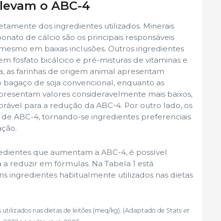
elevam o ABC-4
tamente dos ingredientes utilizados. Minerais
nato de cálcio são os principais responsáveis ​​
mesmo em baixas inclusões. Outros ingredientes
em fosfato bicálcico e pré-misturas de vitaminas e
a, as farinhas de origem animal apresentam
o bagaço de soja convencional, enquanto as
apresentam valores consideravelmente mais baixos,
ável para a redução da ABC-4. Por outro lado, os
 de ABC-4, tornando-se ingredientes preferenciais
ação.
edientes que aumentam a ABC-4, é possível
ra a reduzir em fórmulas. Na Tabela 1 está
s ingredientes habitualmente utilizados nas dietas
 utilizados nas dietas de leitões (meq/kg). (Adaptado de Stats
et