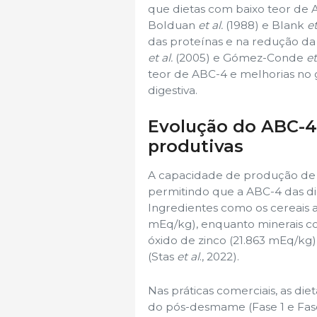
que dietas com baixo teor de
Bolduan
et al.
(1988) e Blank
et
das proteínas e na redução da 
et al.
(2005) e Gómez-Conde
et
teor de ABC-4 e melhorias no 
digestiva.
Evolução do ABC-4
produtivas
A capacidade de produção de á
permitindo que a ABC-4 das d
Ingredientes como os cereais 
mEq/kg), enquanto minerais co
óxido de zinco (21.863 mEq/kg)
(Stas
et al
., 2022).
Nas práticas comerciais, as diet
do pós-desmame (Fase 1 e Fas