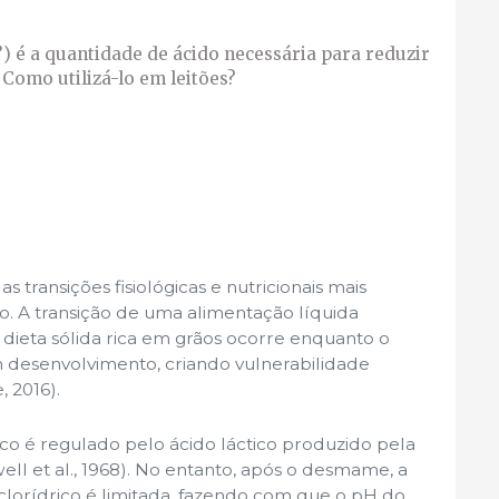
) é a quantidade de ácido necessária para reduzir
 Como utilizá-lo em leitões?
ransições fisiológicas e nutricionais mais
ão. A transição de uma alimentação líquida
dieta sólida rica em grãos ocorre enquanto o
m desenvolvimento, criando vulnerabilidade
, 2016).
ico é regulado pelo ácido láctico produzido pela
ll et al., 1968). No entanto, após o desmame, a
lorídrico é limitada, fazendo com que o pH do