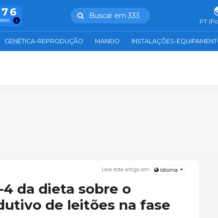
976
Buscar em 333
reais
PT (Po
GENÉTICA-REPRODUÇÃO
MANEIO
INSTALAÇÕES-EQUIPAMEN
Leia este artigo em:
Idioma
4 da dieta sobre o
utivo de leitões na fase