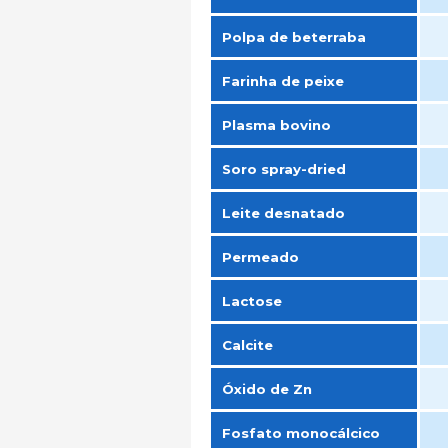
Polpa de beterraba
Farinha de peixe
Plasma bovino
Soro spray-dried
Leite desnatado
Permeado
Lactose
Calcite
Óxido de Zn
Fosfato monocálcico