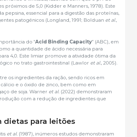
 próximos de 5,0 (Kidder e Manners, 1978). Este
a pepsina, essencial para a digestão das proteínas,
agentes patogénicos (Longland, 1991; Bolduan
et al
.,
mportância do “
Acid Binding Capacity
” (ABC), em
 como a quantidade de ácido necessária para
para 4,0. Este limiar promove a atividade ótima da
ógico no trato gastrointestinal (Lawlor
et al.
, 2005).
re os ingredientes da ração, sendo ricos em
cálcio e o óxido de zinco, bem como em
gaço de soja. Warner
et al.
(2022) demonstraram
rodução com a redução de ingredientes que
dietas para leitões
tis
et al.
(1987), inúmeros estudos demonstraram