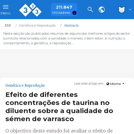
211.847
Utilizadores
Menú
333
Genética e Reprodução
Abstracts
Nesta secção são publicados resumos de alguns dos melhores artigos do sector
suinícola relacionados com a sanidade, o maneio, o bem-estar, a nutrição, o
comportamento, a genética, a reprodução …
Leia este artigo em:
Idioma
Genética e Reprodução
Efeito de diferentes
concentrações de taurina no
diluente sobre a qualidade do
sémen de varrasco
O objectivo deste estudo foi avaliar o efeito de