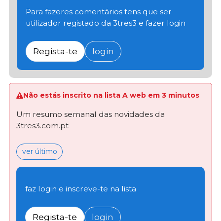
Para fazeres comentários tens que ser
utilizador registado da 3tres3 e fazer login
Regista-te
login
Não estás inscrito na lista A web em 3 minutos
Um resumo semanal das novidades da
3tres3.com.pt
ver último
faz login e inscreve-te na lista
Regista-te
login