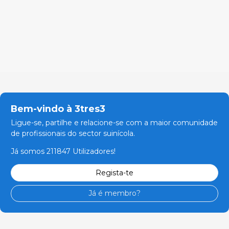
Bem-vindo à 3tres3
Ligue-se, partilhe e relacione-se com a maior comunidade
de profissionais do sector suinícola.
Já somos 211847 Utilizadores!
Regista-te
Já é membro?