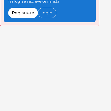
faz login e inscreve-te na lista
Regista-te
login