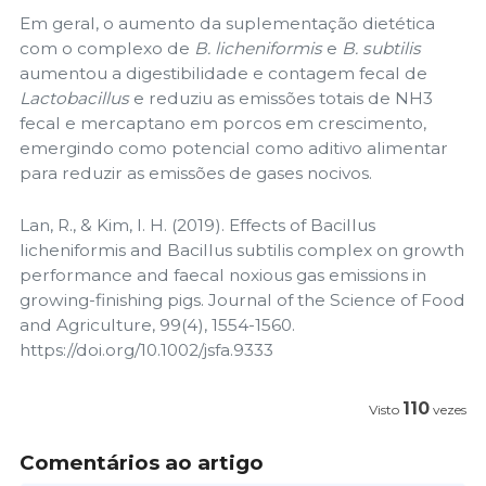
Em geral, o aumento da suplementação dietética
com o complexo de
B. licheniformis
e
B. subtilis
aumentou a digestibilidade e contagem fecal de
Lactobacillus
e reduziu as emissões totais de NH3
fecal e mercaptano em porcos em crescimento,
emergindo como potencial como aditivo alimentar
para reduzir as emissões de gases nocivos.
Lan, R., & Kim, I. H. (2019). Effects of Bacillus
licheniformis and Bacillus subtilis complex on growth
performance and faecal noxious gas emissions in
growing-finishing pigs. Journal of the Science of Food
and Agriculture, 99(4), 1554-1560.
https://doi.org/10.1002/jsfa.9333
110
Visto
vezes
Comentários ao artigo