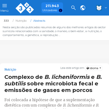
211.943
Utilizadores
Menú
333
Nutrição
Abstracts
Nesta secção são publicados resumos de alguns dos melhores artigos do sector
suinícola relacionados com a sanidade, o maneio, o bem-estar, a nutrição, o
comportamento, a genética, a reprodução …
Leia este artigo em:
Idioma
Nutrição
Complexo de
B. licheniformis
e
B.
subtilis
sobre microbiota fecal e
emissões de gases em porcos
Foi colocada a hipótese de que a suplementação
dietética com um complexo de
B.
licheniformis e
B.