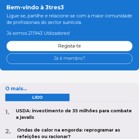
Bem-vindo à 3tres3
Ligue-se, partilhe e relacione-se com a maior comunidade
de profissionais do sector suinícola.
Já somos 211943 Utilizadores!
Regista-te
Já é membro?
O mais...
LIDO
USDA: investimento de 35 milhões para combate
a javalis
Ondas de calor na engorda: reprogramar as
refeições ou racionar?