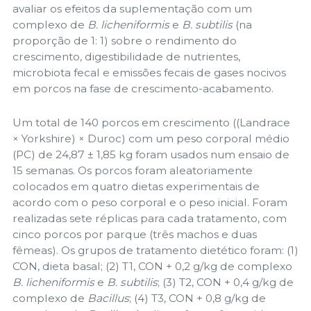
avaliar os efeitos da suplementação com um
complexo de
B. licheniformis
e
B. subtilis
(na
proporção de 1: 1) sobre o rendimento do
crescimento, digestibilidade de nutrientes,
microbiota fecal e emissões fecais de gases nocivos
em porcos na fase de crescimento-acabamento.
Um total de 140 porcos em crescimento ((Landrace
× Yorkshire) × Duroc) com um peso corporal médio
(PC) de 24,87 ± 1,85 kg foram usados num ensaio de
15 semanas. Os porcos foram aleatoriamente
colocados em quatro dietas experimentais de
acordo com o peso corporal e o peso inicial. Foram
realizadas sete réplicas para cada tratamento, com
cinco porcos por parque (três machos e duas
fêmeas). Os grupos de tratamento dietético foram: (1)
CON, dieta basal; (2) T1, CON + 0,2 g/kg de complexo
B. licheniformis
e
B. subtilis
; (3) T2, CON + 0,4 g/kg de
complexo de
Bacillus
; (4) T3, CON + 0,8 g/kg de